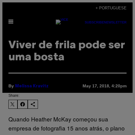
Skip
+ PORTUGUESE
to
Open
content
SUBSCRIBE
NEWSLETTER
Menu
Viver de frila pode ser
uma bosta
By
May 17, 2018, 4:20pm
Melissa Kravitz
Share:
Quando Heather McKay começou sua
empresa de fotografia 15 anos atrás, o plano