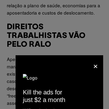
relação a plano de saúde, economias para a
aposentadoria e custos de deslocamento.
DIREITOS
TRABALHISTAS VÃO
PELO RALO
Apesar da ideia de não ter patrão soar
×
maravilhosa, ela vem com um preço: não
existe proteção trabalhista, especialmente no
caso de assédio sexual. Como Nathan Heller
descreveu na New Yorker em janeiro,
Kill the ads for
“freelancers estão altamente vulneráveis [ao
just $2 a month
assédio]. Eles têm pouquíssimo apoio