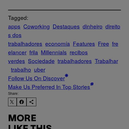
Tagged:
apps
Coworking
Destaques
dinheiro
direito
s dos
trabalhadores
economía
Features
Free
fre
elancer
frila
Millennials
recibos
verdes
Sociedade
trabalhadores
Trabalhar
trabalho
uber
Follow Us On Discover
Make Us Preferred In Top Stories
Share:
MORE