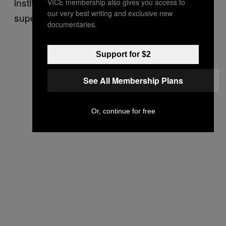
institucional e poucos (ou nem têm)
VICE membership also gives you access to
our very best writing and exclusive new
supervisores”.
documentaries.
Support for $2
See All Membership Plans
Or, continue for free