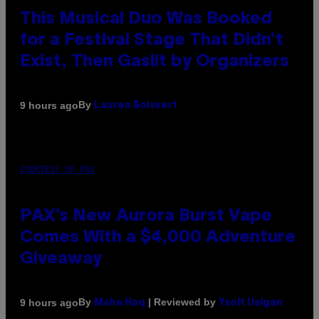
This Musical Duo Was Booked
for a Festival Stage That Didn’t
Exist, Then Gaslit by Organizers
By
9 hours ago
Lauren Boisvert
COURTESY OF PAX
PAX’s New Aurora Burst Vape
Comes With a $4,000 Adventure
Giveaway
By
| Reviewed by
9 hours ago
Maha Haq
Ysolt Usigan