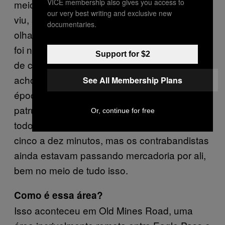
VICE membership also gives you access to
meio da estrada. No processo, um deles me
our very best writing and exclusive new
viu, apontou na minha direção e todos
documentaries.
olharam pra mim. Foi bem assustador. Isso
foi na Old Military Road. É uma grande área
Support for $2
de contrabando e tráfico. O governador —
acho que era o [Richard] Perry naquela
See All Membership Plans
época — tinha colocado centenas de
patrulheiros na área, então eles estavam por
Or, continue for free
todo lado. Eu cruzava com uma patrulha de
cinco a dez minutos, mas os contrabandistas
ainda estavam passando mercadoria por ali,
bem no meio de tudo isso.
Como é essa área?
Isso aconteceu em Old Mines Road, uma