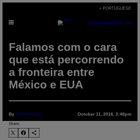
Skip
+ PORTUGUESE
to
Open
content
SUBSCRIBE
NEWSLETTER
Menu
Falamos com o cara
que está percorrendo
a fronteira entre
México e EUA
By
Ted Hesson
October 11, 2016, 2:48pm
Share: