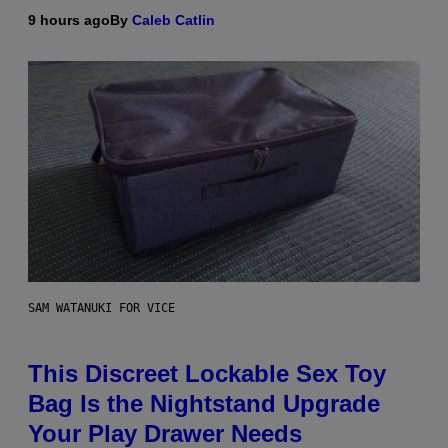
9 hours ago
By
Caleb Catlin
SAM WATANUKI FOR VICE
This Discreet Lockable Sex Toy
Bag Is the Nightstand Upgrade
Your Play Drawer Needs