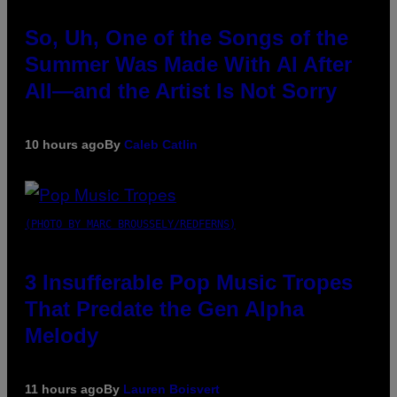
So, Uh, One of the Songs of the
Summer Was Made With AI After
All—and the Artist Is Not Sorry
10 hours ago
By
Caleb Catlin
(PHOTO BY MARC BROUSSELY/REDFERNS)
3 Insufferable Pop Music Tropes
That Predate the Gen Alpha
Melody
11 hours ago
By
Lauren Boisvert