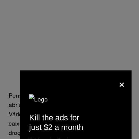
×
Pensei “Que estranho”. Aí o porta-malas
abriu, e eu pensei “Isso não é nada bom”.
Vários caras saíram correndo do mato com
Kill the ads for
caixas e começaram a carregar o carro com
just $2 a month
drogas, muito rápido. Eu estava parado lá no