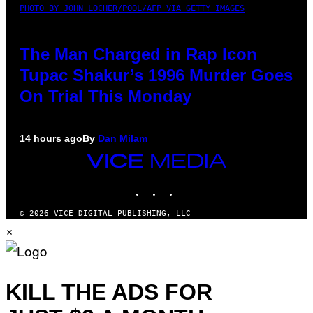
PHOTO BY JOHN LOCHER/POOL/AFP VIA GETTY IMAGES
The Man Charged in Rap Icon
Tupac Shakur’s 1996 Murder Goes
On Trial This Monday
14 hours ago
By
Dan Milam
VICE
MEDIA
INSTAGRAM
TIKTOK
YOUTUBE
© 2026 VICE DIGITAL PUBLISHING, LLC
×
KILL THE ADS FOR