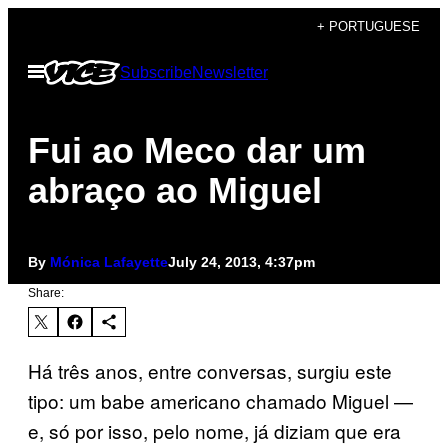
Skip
+ PORTUGUESE
to
Open
Subscribe
Newsletter
content
Menu
Fui ao Meco dar um
abraço ao Miguel
By
Mónica Lafayette
July 24, 2013, 4:37pm
Share:
Há três anos, entre conversas, surgiu este
tipo: um babe americano chamado Miguel —
e, só por isso, pelo nome, já diziam que era