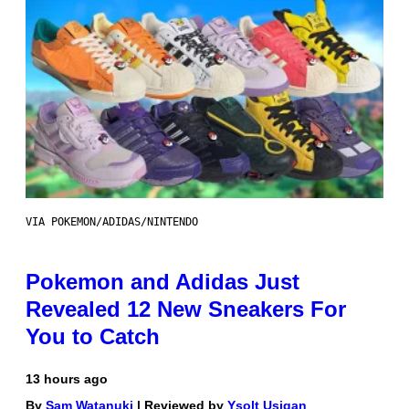
VIA POKEMON/ADIDAS/NINTENDO
Pokemon and Adidas Just
Revealed 12 New Sneakers For
You to Catch
13 hours ago
By
Sam Watanuki
| Reviewed by
Ysolt Usigan