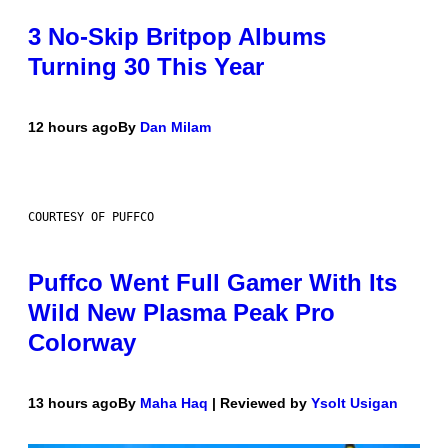
3 No-Skip Britpop Albums
Turning 30 This Year
12 hours ago
By
Dan Milam
COURTESY OF PUFFCO
Puffco Went Full Gamer With Its
Wild New Plasma Peak Pro
Colorway
13 hours ago
By
Maha Haq
| Reviewed by
Ysolt Usigan