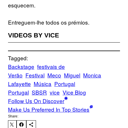
esquecem.
Entreguem-lhe todos os prémios.
VIDEOS BY VICE
Tagged:
Backstage
festivais de
Verão
Festival
Meco
Miguel
Monica
Lafayette
Música
Portugal
Portugal
SBSR
vice
Vice Blog
Follow Us On Discover
Make Us Preferred In Top Stories
Share: