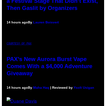
a Festival Stage That Didn’t Exist,
Then Gaslit by Organizers
14 hours ago
By
Lauren Boisvert
COURTESY OF PAX
PAX’s New Aurora Burst Vape
Comes With a $4,000 Adventure
Giveaway
14 hours ago
By
Maha Haq
| Reviewed by
Ysolt Usigan