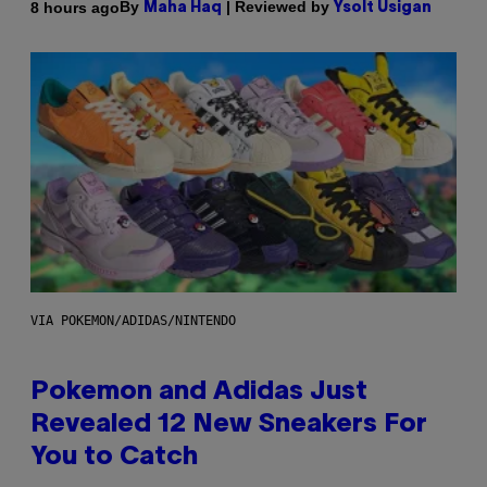
By
| Reviewed by
8 hours ago
Maha Haq
Ysolt Usigan
VIA POKEMON/ADIDAS/NINTENDO
Pokemon and Adidas Just
Revealed 12 New Sneakers For
You to Catch