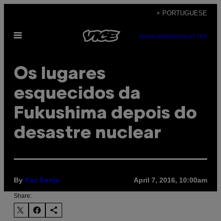
Skip
+ PORTUGUESE
to
Open
content
SUBSCRIBE
NEWSLETTER
Menu
Os lugares
esquecidos da
Fukushima depois do
desastre nuclear
By
April 7, 2016, 10:00am
Kaz Senju
Share: