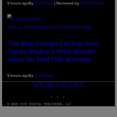
By
| Reviewed by
9 hours ago
Maha Haq
Ysolt Usigan
PHOTO BY JOHN LOCHER/POOL/AFP VIA GETTY IMAGES
The Man Charged in Rap Icon
Tupac Shakur’s 1996 Murder
Goes On Trial This Monday
By
9 hours ago
Dan Milam
VICE
MEDIA
INSTAGRAM
TIKTOK
YOUTUBE
© 2026 VICE DIGITAL PUBLISHING, LLC