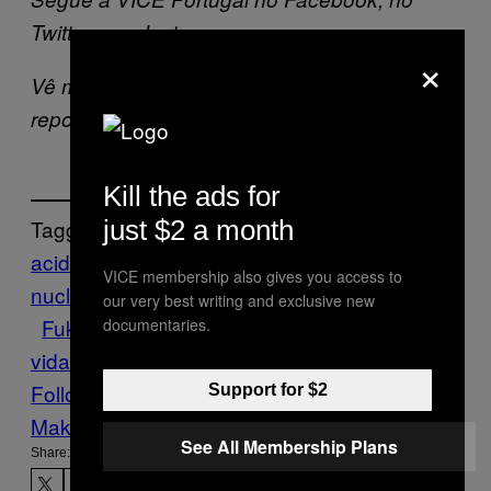
Twitter e no Instagram.
×
Vê mais vídeos, documentários e
reportagens em VICE VÍDEO.
Kill the ads for
Tagged:
just $2 a month
acidente nuclear
desastre
VICE membership also gives you access to
nuclear
Destaques
Foto
Fotografia
Fotos
our very best writing and exclusive new
Fukushima
galeria
japão
nuclear
radioacti
documentaries.
vidade
reactor nuclear
Sociedade
Vice Blog
Follow Us On Discover
Support for $2
Make Us Preferred In Top Stories
See All Membership Plans
Share: