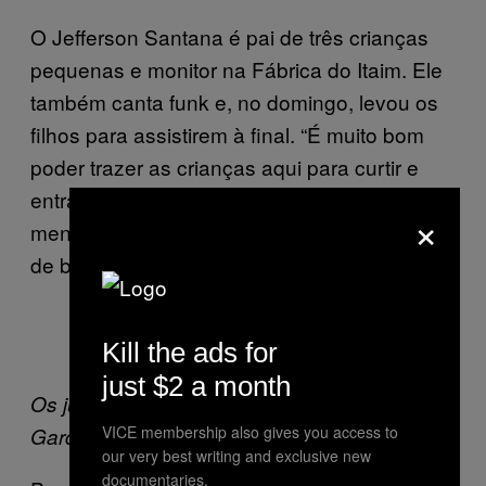
O Jefferson Santana é pai de três crianças
pequenas e monitor na Fábrica do Itaim. Ele
também canta funk e, no domingo, levou os
filhos para assistirem à final. “É muito bom
poder trazer as crianças aqui para curtir e
entrar em contato com esse funk de
×
mensagens boas e mais inteligentes, cheio
de bons exemplos.”
Kill the ads for
just $2 a month
Os jurados DJ Bruninho, MC Galo SP e MC
VICE membership also gives you access to
Garden
our very best writing and exclusive new
documentaries.