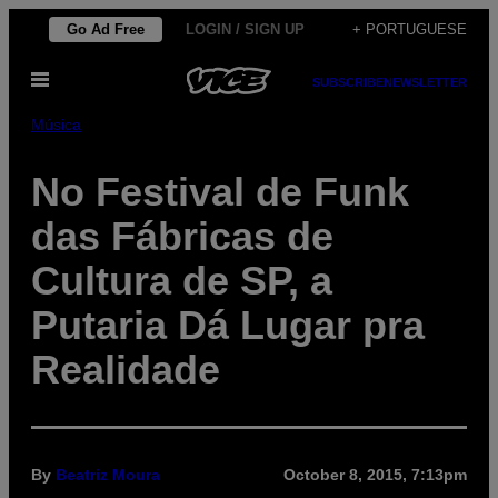
Skip
Go Ad Free
LOGIN / SIGN UP
+ PORTUGUESE
to
Open
content
SUBSCRIBE
NEWSLETTER
Menu
Música
No Festival de Funk
das Fábricas de
Cultura de SP, a
Putaria Dá Lugar pra
Realidade
By
Beatriz Moura
October 8, 2015, 7:13pm