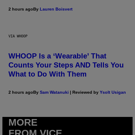
2 hours ago
By
Lauren Boisvert
VIA WHOOP
WHOOP Is a ‘Wearable’ That
Counts Your Steps AND Tells You
What to Do With Them
2 hours ago
By
Sam Watanuki
| Reviewed by
Ysolt Usigan
MORE
FROM VICE