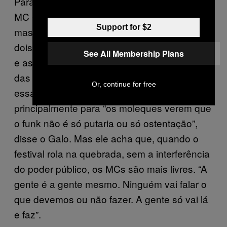
Para serem os jurados, o festival chamou o
MC Galo SP e o MC Garden, o que foi bem
Support for $2
massa por parte da organização, já que os
dois são bem conhecidos no funk consciente
See All Membership Plans
e as criancinhas de lá sabiam todas as letras
das músicas deles. Eles concordam que é
Or, continue for free
essa iniciativa do governo é muito boa, claro,
principalmente para “os moleques verem que
o funk não é só putaria ou só ostentação”,
disse o Galo. Mas ele acha que, quando o
festival rola na quebrada, sem a interferência
do poder público, os MCs são mais livres. “A
gente é a gente mesmo. Ninguém vai falar o
que devemos ou não fazer. A gente só vai lá
e faz”.