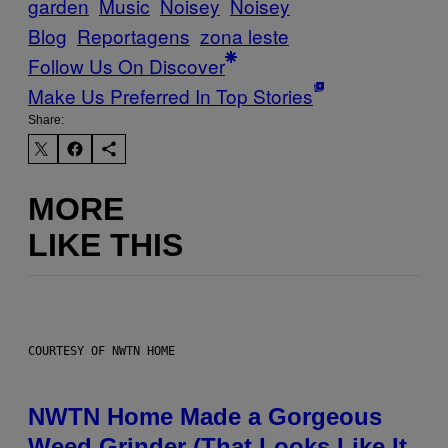
garden
Music
Noisey
Noisey
Blog
Reportagens
zona leste
Follow Us On Discover
Make Us Preferred In Top Stories
Share:
MORE
LIKE THIS
COURTESY OF NWTN HOME
NWTN Home Made a Gorgeous
Weed Grinder (That Looks Like It