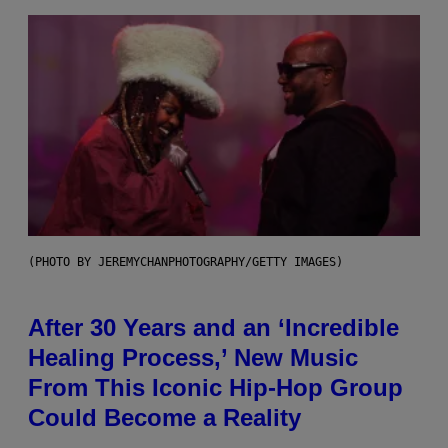
(PHOTO BY JEREMYCHANPHOTOGRAPHY/GETTY IMAGES)
After 30 Years and an ‘Incredible
Healing Process,’ New Music
From This Iconic Hip-Hop Group
Could Become a Reality