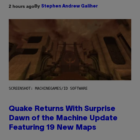
By
2 hours ago
Stephen Andrew Galiher
SCREENSHOT: MACHINEGAMES/ID SOFTWARE
Quake Returns With Surprise
Dawn of the Machine Update
Featuring 19 New Maps