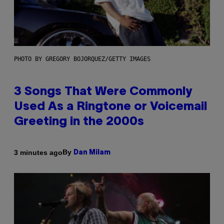
PHOTO BY GREGORY BOJORQUEZ/GETTY IMAGES
3 Songs That Were Commonly
Used As a Ringtone or Voicemail
Greeting in the 2000s
By
3 minutes ago
Dan Milam