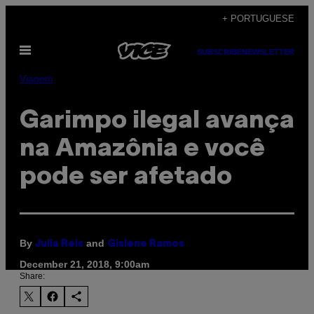
Skip
+ PORTUGUESE
to
Open
content
SUBSCRIBE
NEWSLETTER
Menu
Viagem
Garimpo ilegal avança
na Amazônia e você
pode ser afetado
By
and
Julia Reis
Gislene Ramos
December 21, 2018, 9:00am
Share: