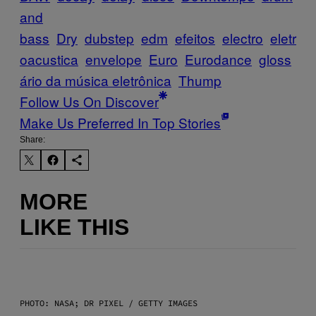
and
bass
Dry
dubstep
edm
efeitos
electro
eletr
oacustica
envelope
Euro
Eurodance
gloss
ário da música eletrônica
Thump
Follow Us On Discover
Make Us Preferred In Top Stories
Share:
MORE
LIKE THIS
PHOTO: NASA; DR PIXEL / GETTY IMAGES