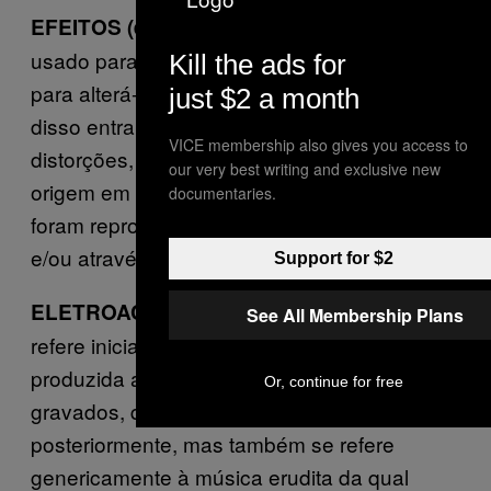
Qualquer dispositivo
EFEITOS (effects):
usado para o tratamento de um sinal sonoro
Kill the ads for
para alterá-lo de maneira criativa. Dentro
just $2 a month
disso entram os reverbs, delays, chorus,
VICE membership also gives you access to
distorções, etc. Muitos deles tiveram sua
our very best writing and exclusive new
origem em processos analógicos que depois
documentaries.
foram reproduzidos em dispositivos digitais
e/ou através de softwares.
Support for $2
Termo que se
ELETROACÚSTICA (música):
See All Membership Plans
refere inicialmente à música erudita
produzida a partir de instrumentos acústicos
Or, continue for free
gravados, que poderiam ser manipulados
posteriormente, mas também se refere
genericamente à música erudita da qual