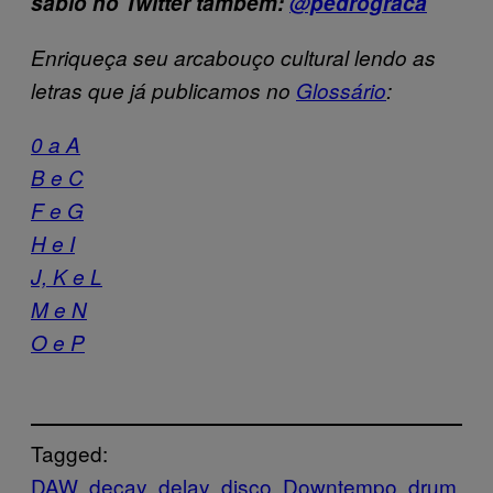
sábio no Twitter também:
@pedrograca
Enriqueça seu arcabouço cultural lendo as
letras que já publicamos no
Glossário
:
0 a A
B e C
F e G
H e I
J, K e L
M e N
O e P
Tagged:
DAW
decay
delay
disco
Downtempo
drum