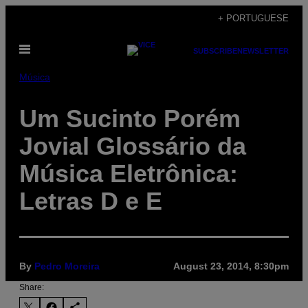
Skip
+ PORTUGUESE
to
Open
content
SUBSCRIBE
NEWSLETTER
Menu
Música
Um Sucinto Porém
Jovial Glossário da
Música Eletrônica:
Letras D e E
By
Pedro Moreira
August 23, 2014, 8:30pm
Share: