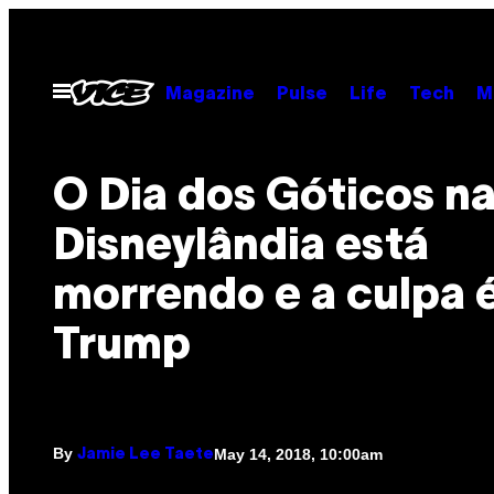
Skip
to
content
Open
Magazine
Pulse
Life
Tech
M
Menu
O Dia dos Góticos n
Disneylândia está
morrendo e a culpa 
Trump
By
May 14, 2018, 10:00am
Jamie Lee Taete