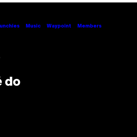
unchies
Music
Waypoint
Members
a
é do