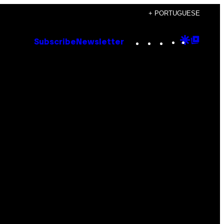
+ PORTUGUESE
Instagram
TikTok
YouTube
Google
Goog
Subscribe
Newsletter
Discove
Top
Posts