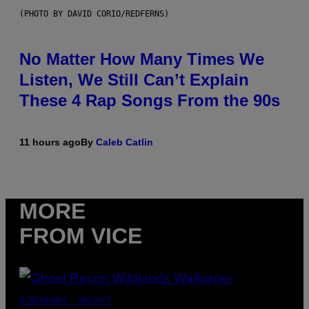
(PHOTO BY DAVID CORIO/REDFERNS)
No Matter How Many Times We
Listen, We Still Can’t Explain
These 4 Rap Songs From the 90s
11 hours ago
By
Caleb Catlin
MORE
FROM VICE
SCREENSHOT: UBISOFT