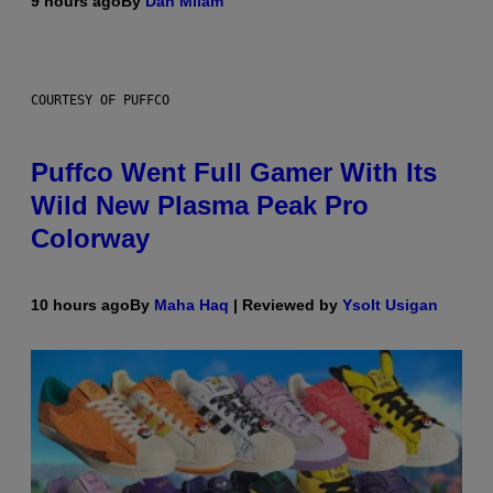
9 hours ago
By
Dan Milam
COURTESY OF PUFFCO
Puffco Went Full Gamer With Its
Wild New Plasma Peak Pro
Colorway
10 hours ago
By
Maha Haq
| Reviewed by
Ysolt Usigan