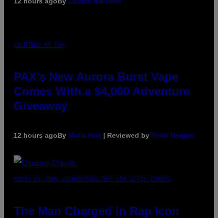
12 hours ago
By
Lauren Boisvert
COURTESY OF PAX
PAX’s New Aurora Burst Vape
Comes With a $4,000 Adventure
Giveaway
12 hours ago
By
Maha Haq
| Reviewed by
Ysolt Usigan
PHOTO BY JOHN LOCHER/POOL/AFP VIA GETTY IMAGES
The Man Charged in Rap Icon