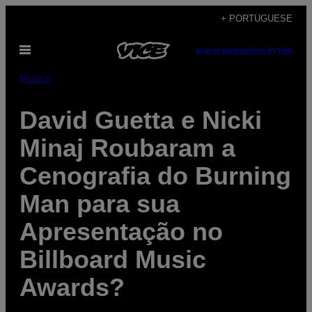
Skip
+ PORTUGUESE
to
Open
content
SUBSCRIBE
NEWSLETTER
Menu
Música
David Guetta e Nicki
Minaj Roubaram a
Cenografia do Burning
Man para sua
Apresentação no
Billboard Music
Awards?