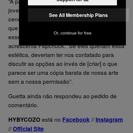
“A parte que mais machuca é que somos
jovens artistas fazendo arte de festival e
See All Membership Plans
cenografia. Agora parece que qualquer coisa
que nós fizermos pode ser copiada por
Or, continue for free
esses times gigantes corporativos”,
acrescenta Filipchuck. “Se eles queriam essa
estética, deveriam ter nos contatado para
discutir as opções ao invés de [criar] o que
parece ser uma cópia barata de nossa arte
sem a nossa permissão”.
Guetta ainda não respondeu ao pedido de
comentário.
está no
//
HYBYCOZO
Facebook
Instagram
//
Official Site