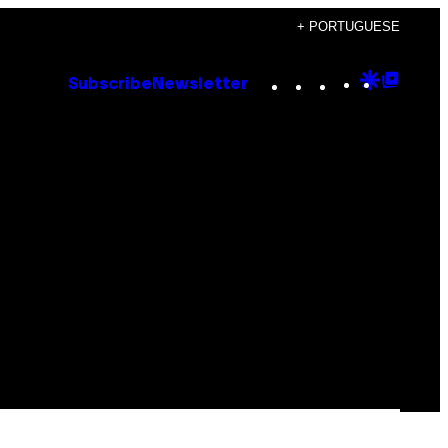
+ PORTUGUESE
Instagram
TikTok
YouTube
Google
Goog
Subscribe
Newsletter
Discove
Top
Posts