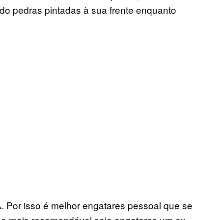
do pedras pintadas à sua frente enquanto
A. Por isso é melhor engatares pessoal que se
 o mais recomendável seja engatares um ex-