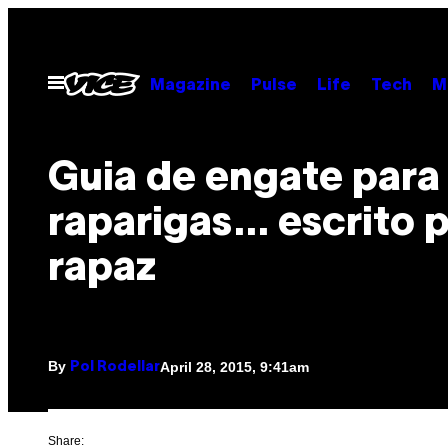
Skip
to
content
Open
Magazine
Pulse
Life
Tech
M
Menu
Guia de engate para
raparigas… escrito 
rapaz
By
April 28, 2015, 9:41am
Pol Rodellar
Share: