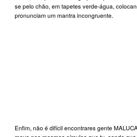
se pelo chão, em tapetes verde-água, colocan
pronunciam um mantra incongruente.
Enfim, não é difícil encontrares gente MALUC
mova nos mesmos círculos que tu, sendo que