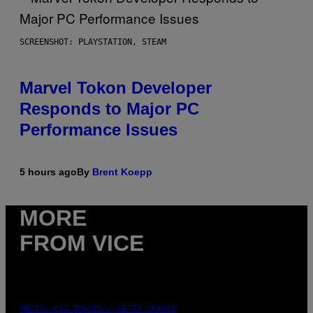
SCREENSHOT: PLAYSTATION, STEAM
Marvel Tokon Developer
Responds to Major PC
Performance Issues
5 hours ago
By
Brent Koepp
MORE
FROM VICE
PHOTO: CSA IMAGES / GETTY IMAGES