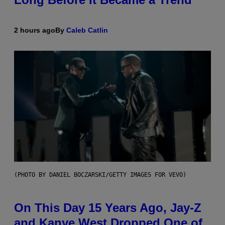
2 hours ago
By
Caleb Catlin
(PHOTO BY DANIEL BOCZARSKI/GETTY IMAGES FOR VEVO)
On This Day 15 Years Ago, Jay-Z
and Kanye West Dropped One of