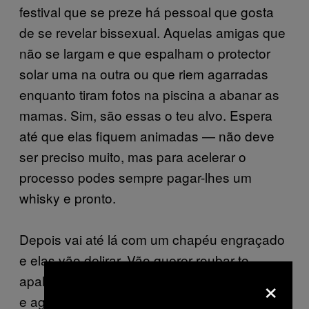
festival que se preze há pessoal que gosta
de se revelar bissexual. Aquelas amigas que
não se largam e que espalham o protector
solar uma na outra ou que riem agarradas
enquanto tiram fotos na piscina a abanar as
mamas. Sim, são essas o teu alvo. Espera
até que elas fiquem animadas — não deve
ser preciso muito, mas para acelerar o
processo podes sempre pagar-lhes um
whisky e pronto.
Depois vai até lá com um chapéu engraçado
e elas vão delirar. Vão querer roubar-to,
×
apalpar-te o cu, tirar fotos contigo, fugir, voltar
e agarrar-te. E é aí que as levas para o local