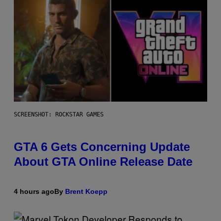
SCREENSHOT: ROCKSTAR GAMES
GTA 6 Gets Concerning Update
About GTA Online Release Date
4 hours ago
By
Brent Koepp