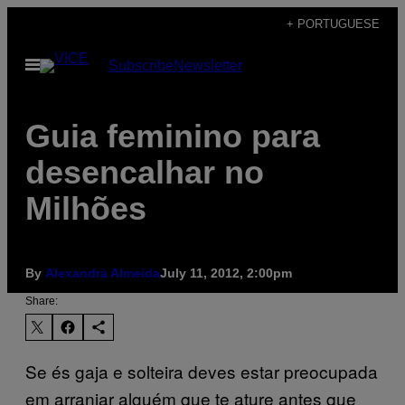
Skip
+ PORTUGUESE
to
Open
Subscribe
Newsletter
content
Menu
Guia feminino para
desencalhar no
Milhões
By
Alexandra Almeida
July 11, 2012, 2:00pm
Share:
Se és gaja e solteira deves estar preocupada
em arranjar alguém que te ature antes que