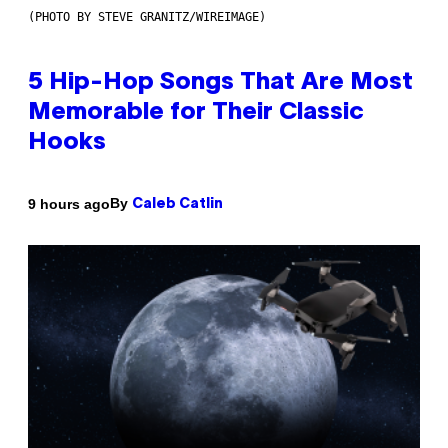
(PHOTO BY STEVE GRANITZ/WIREIMAGE)
5 Hip-Hop Songs That Are Most
Memorable for Their Classic
Hooks
By
9 hours ago
Caleb Catlin