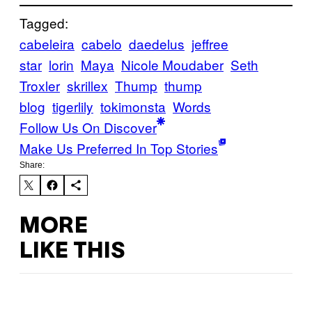
Tagged:
cabeleira
cabelo
daedelus
jeffree
star
lorin
Maya
Nicole Moudaber
Seth
Troxler
skrillex
Thump
thump
blog
tigerlily
tokimonsta
Words
Follow Us On Discover
Make Us Preferred In Top Stories
Share:
MORE
LIKE THIS