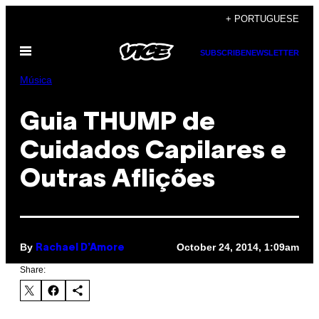
Skip
+ PORTUGUESE
to
Open
content
SUBSCRIBE
NEWSLETTER
Menu
Música
Guia THUMP de
Cuidados Capilares e
Outras Aflições
By
October 24, 2014, 1:09am
Rachael D’Amore
Share: