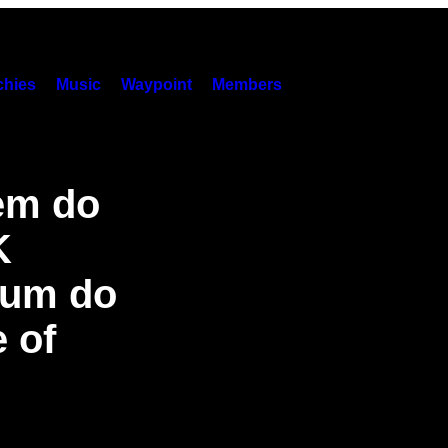
hies
Music
Waypoint
Members
em do
K
bum do
 of