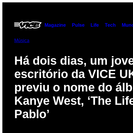
Skip
to
content
Open
Magazine
Pulse
Life
Tech
Munc
Menu
Música
Há dois dias, um jov
escritório da VICE U
previu o nome do ál
Kanye West, ‘The Life
Pablo’