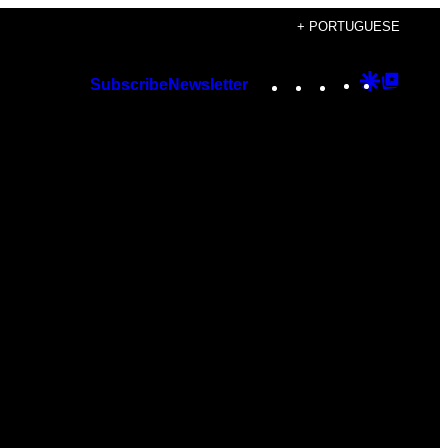
+ PORTUGUESE
Instagram
TikTok
YouTube
Google
Googl
Subscribe
Newsletter
Discover
Top
Posts