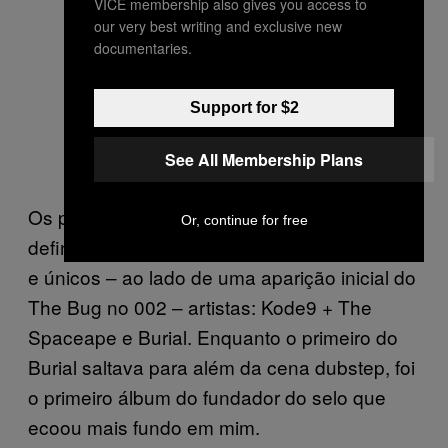
VICE membership also gives you access to
our very best writing and exclusive new
documentaries.
Support for $2
See All Membership Plans
Os primeiros três anos da Hyperdub foram
Or, continue for free
definidos pelo eixo duplo dos seus primeiros
e únicos – ao lado de uma aparição inicial do
The Bug no 002 – artistas: Kode9 + The
Spaceape e Burial. Enquanto o primeiro do
Burial saltava para além da cena dubstep, foi
o primeiro álbum do fundador do selo que
ecoou mais fundo em mim.