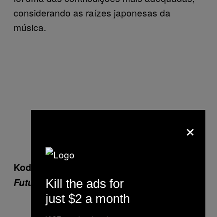
considerando as raízes japonesas da
música.
×
Kode9 + The Spaceape -­
Memories Of The
Future
(HYPCD001)
Kill the ads for
just $2 a month