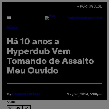
Skip
+ PORTUGUESE
to
Open
content
SUBSCRIBE
NEWSLETTER
Menu
Música
Há 10 anos a
Hyperdub Vem
Tomando de Assalto
Meu Ouvido
By
May 20, 2014, 5:00pm
Laurent Fintoni
Share: