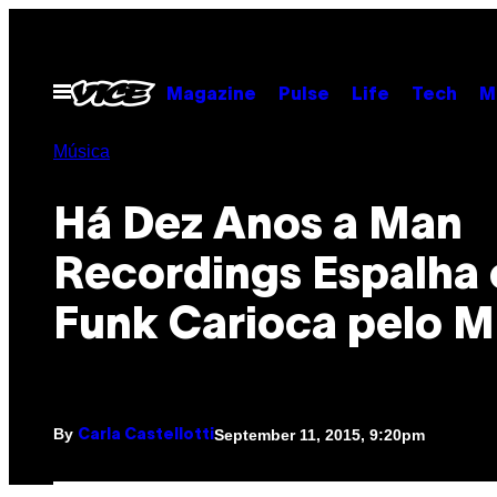
Skip
to
content
Open
Magazine
Pulse
Life
Tech
M
Menu
Música
​Há Dez Anos a Man
Recordings Espalha 
Funk Carioca pelo 
By
September 11, 2015, 9:20pm
Carla Castellotti