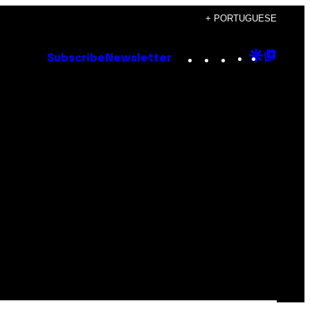
+ PORTUGUESE
Instagram
TikTok
YouTube
Google
Goog
Subscribe
Newsletter
Discove
Top
Posts