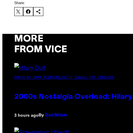
Share:
MORE
FROM VICE
PHOTO BY EMMA MCINTYRE/GETTY IMAGES FOR SIRIUSXM
2000s Nostalgia Overload: Hilar
By
3 hours ago
Dan Milam