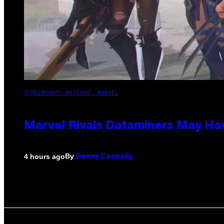
SCREENSHOT: NETEASE, MARVEL
Marvel Rivals Dataminers May H
By
4 hours ago
Denny Connolly