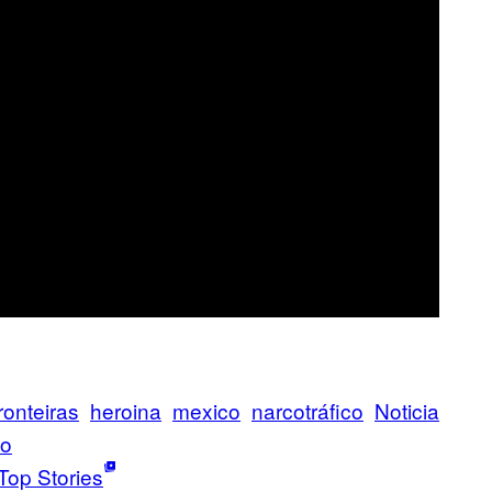
ronteiras
heroina
mexico
narcotráfico
Noticia
ιο
Top Stories