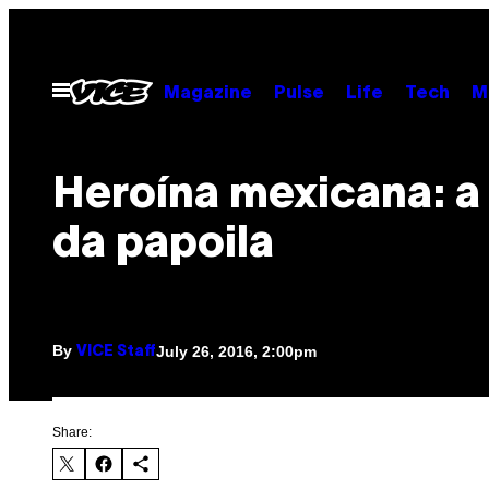
Skip
to
content
Open
Magazine
Pulse
Life
Tech
M
Menu
Heroína mexicana: a
da papoila
By
July 26, 2016, 2:00pm
VICE Staff
Share: