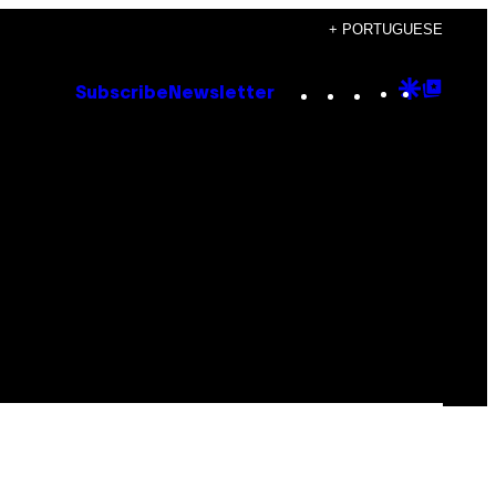
+ PORTUGUESE
Instagram
TikTok
YouTube
Google
Goog
Subscribe
Newsletter
Discove
Top
Posts