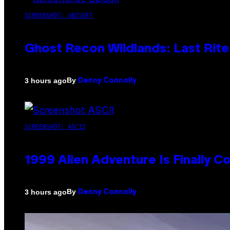
SCREENSHOT: UBISOFT
Ghost Recon Wildlands: Last Rite
By
3 hours ago
Denny Connolly
SCREENSHOT: ASCII
1999 Alien Adventure Is Finally 
By
3 hours ago
Denny Connolly