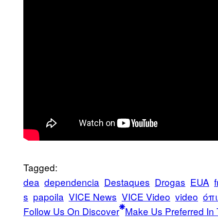
Tagged:
dea
dependencia
Destaques
Drogas
EUA
f
s
papoila
VICE News
VICE Video
video
όπ
Follow Us On Discover
Make Us Preferred In 