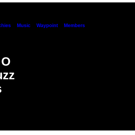
hies
Music
Waypoint
Members
 O
uzz
s