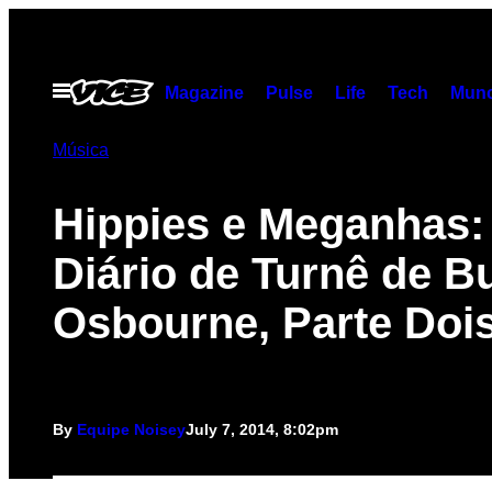
Skip
to
content
Open
Magazine
Pulse
Life
Tech
Munc
Menu
Música
Hippies e Meganhas:
Diário de Turnê de B
Osbourne, Parte Doi
By
Equipe Noisey
July 7, 2014, 8:02pm