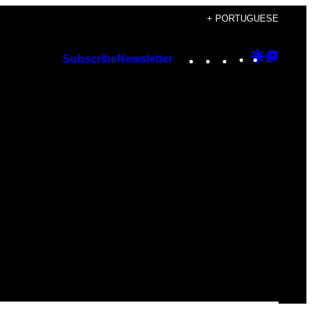
+ PORTUGUESE
Instagram
TikTok
YouTube
Google
Googl
Subscribe
Newsletter
Discover
Top
Posts