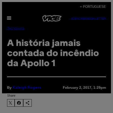
Skip
+ PORTUGUESE
to
Open
content
SUBSCRIBE
NEWSLETTER
Menu
Tecnología
A história jamais
contada do incêndio
da Apollo 1
By
February 2, 2017, 1:29pm
Kaleigh Rogers
Share: