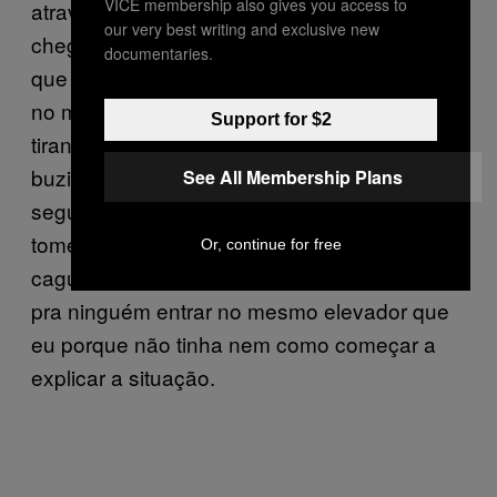
VICE membership also gives you access to
atravessar o último quarteirão antes de
our very best writing and exclusive new
chegar no prédio que morava e o menino
documentaries.
que tava do meu lado foi atravessando a rua
no meio dos carros. Um dos veículos passou
Support for $2
tirando uma fina do menino e deu uma
buzinada. Eu tava tão concentrada em
See All Membership Plans
segurar os músculos do meu corpo que
tomei um baita susto com a buzina e me
Or, continue for free
caguei toda. Cheguei no prédio só torcendo
pra ninguém entrar no mesmo elevador que
eu porque não tinha nem como começar a
explicar a situação.