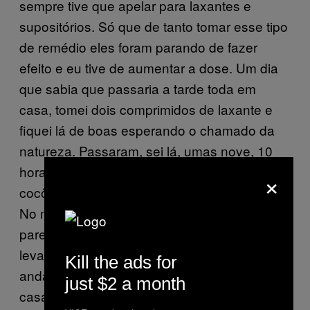
sempre tive que apelar para laxantes e
supositórios. Só que de tanto tomar esse tipo
de remédio eles foram parando de fazer
efeito e eu tive de aumentar a dose. Um dia
que sabia que passaria a tarde toda em
casa, tomei dois comprimidos de laxante e
fiquei lá de boas esperando o chamado da
natureza. Passaram, sei lá, umas nove, 10
horas, e nada tinha acontecido. Achei que o
×
cocô não ia rolar e fui pra faculdade à noite.
No meio da aula bateu uma onda fortíssima,
parecia que meu corpo inteiro ia dissolver. Aí
levantei correndo, peguei minhas coisas e fui
Kill the ads for
andando em passos muito calculados pra
just $2 a month
casa. Eu tava esperando na calçada pra