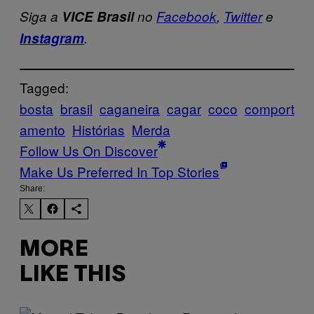
Siga a
VICE Brasil
no
Facebook
,
Twitter
e
Instagram
.
Tagged:
bosta
brasil
caganeira
cagar
coco
comport
amento
Histórias
Merda
Follow Us On Discover
Make Us Preferred In Top Stories
Share:
MORE
LIKE THIS