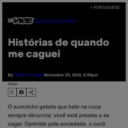
Skip
+ PORTUGUESE
to
Open
Subscribe
Newsletter
content
Menu
Histórias de quando
me caguei
By
November 25, 2016, 6:00pm
Débora Lopes
Share:
O suorzinho gelado que bate na nuca
sempre denuncia: você está prestes a se
cagar. Oprimido pela sociedade, o cocô