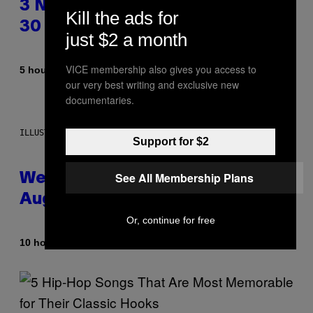
3 No-Skip Pop Albums Turning
Kill the ads for
30 This Year
just $2 a month
VICE membership also gives you access to
By
5 hours ago
Dan Milam
our very best writing and exclusive new
documentaries.
ILLUSTRATION BY REESA
Support for $2
See All Membership Plans
Weekly Horoscope: August 9-
August 15
Or, continue for free
By
10 hours ago
Ashley Fike