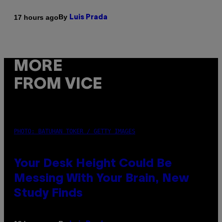
By
17 hours ago
Luis Prada
MORE
FROM VICE
PHOTO: BATUHAN TOKER / GETTY IMAGES
Your Desk Height Could Be
Messing With Your Brain, New
Study Finds