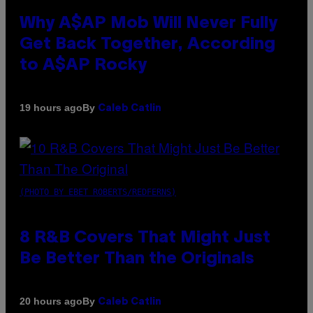
Why A$AP Mob Will Never Fully
Get Back Together, According
to A$AP Rocky
By
19 hours ago
Caleb Catlin
(PHOTO BY EBET ROBERTS/REDFERNS)
8 R&B Covers That Might Just
Be Better Than the Originals
By
20 hours ago
Caleb Catlin