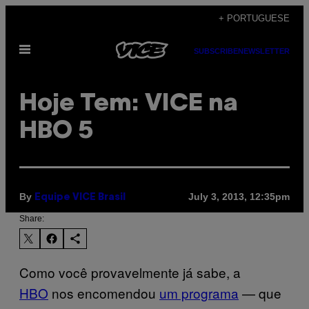
Skip
+ PORTUGUESE
to
Open
content
SUBSCRIBE
NEWSLETTER
Menu
Hoje Tem: VICE na
HBO 5
By
July 3, 2013, 12:35pm
Equipe VICE Brasil
Share:
Como você provavelmente já sabe, a
HBO
nos encomendou
um programa
— que