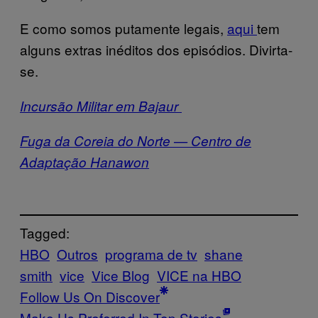
E como somos putamente legais,
aqui
tem
alguns extras inéditos dos episódios. Divirta-
se.
Incursão Militar em Bajaur
Fuga da Coreia do Norte — Centro de
Adaptação Hanawon
Tagged:
HBO
Outros
programa de tv
shane
smith
vice
Vice Blog
VICE na HBO
Follow Us On Discover
Make Us Preferred In Top Stories