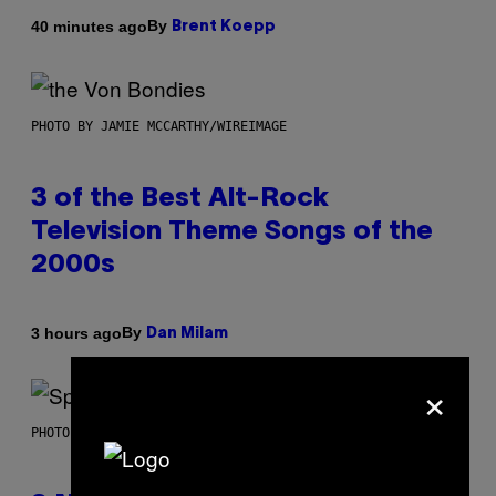
By
40 minutes ago
Brent Koepp
PHOTO BY JAMIE MCCARTHY/WIREIMAGE
3 of the Best Alt-Rock
Television Theme Songs of the
2000s
By
3 hours ago
Dan Milam
×
PHOTO BY TIM RONEY/GETTY IMAGES