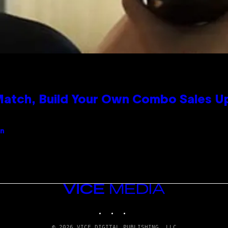
 Match, Build Your Own Combo Sales 
an
VICE
MEDIA
INSTAGRAM
TIKTOK
YOUTUBE
© 2026 VICE DIGITAL PUBLISHING, LLC