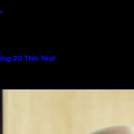
an
ng 20 This Year