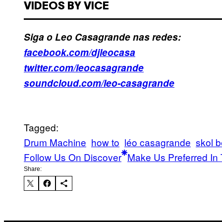
VIDEOS BY VICE
Siga o Leo Casagrande nas redes:
facebook.com/djleocasa
twitter.com/leocasagrande
soundcloud.com/leo-casagrande
Tagged:
Drum Machine
how to
léo casagrande
skol b
Follow Us On Discover
Make Us Preferred In 
Share: