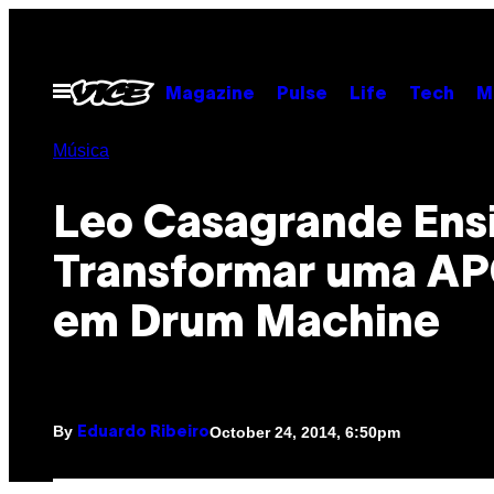
Skip
to
content
Open
Magazine
Pulse
Life
Tech
M
Menu
Música
Leo Casagrande Ensi
Transformar uma A
em Drum Machine
By
October 24, 2014, 6:50pm
Eduardo Ribeiro