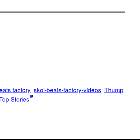
eats factory
skol-beats-factory-videos
Thump
Top Stories