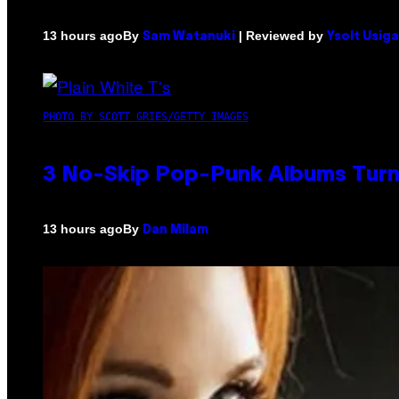
By
| Reviewed by
13 hours ago
Sam Watanuki
Ysolt Usig
PHOTO BY SCOTT GRIES/GETTY IMAGES
3 No-Skip Pop-Punk Albums Turni
By
13 hours ago
Dan Milam