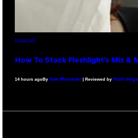
FLESHLIGHT
How To Stack Fleshlight’s Mix &
By
| Reviewed by
14 hours ago
Sam Watanuki
Ysolt Usig