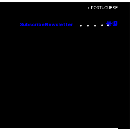
+ PORTUGUESE
Instagram
TikTok
YouTube
Google
Goog
Subscribe
Newsletter
Discove
Top
Posts