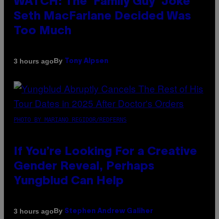
WATCH: The ‘Family Guy’ Joke
Seth MacFarlane Decided Was
Too Much
By
3 hours ago
Tony Alpsen
PHOTO BY MARIANO REGIDOR/REDFERNS
If You’re Looking For a Creative
Gender Reveal, Perhaps
Yungblud Can Help
By
3 hours ago
Stephen Andrew Galiher