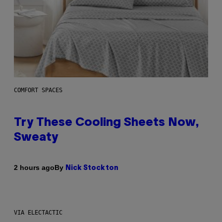
COMFORT SPACES
Try These Cooling Sheets Now,
Sweaty
By
2 hours ago
Nick Stockton
VIA ELECTACTIC