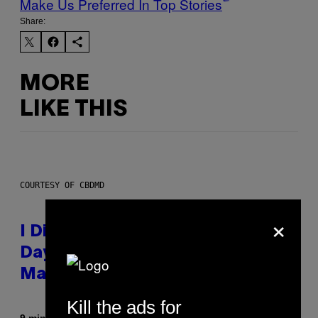
Make Us Preferred In Top Stories
Share:
MORE
LIKE THIS
COURTESY OF CBDMD
×
I Didn’t Even Know National CBD
Day Existed Until I Saw This
Massive Sale at cbdMD
Kill the ads for
By
| Reviewed by
9 minutes ago