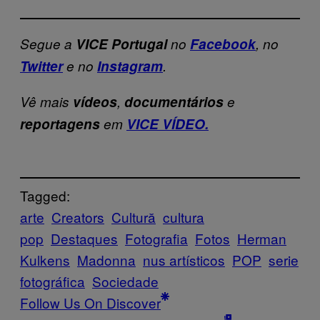
Segue a
VICE Portugal
no
Facebook
, no
Twitter
e no
Instagram
.
Vê mais
vídeos
,
documentários
e
reportagens
em
VICE VÍDEO.
Tagged:
arte
Creators
Cultură
cultura
pop
Destaques
Fotografia
Fotos
Herman
Kulkens
Madonna
nus artísticos
POP
serie
fotográfica
Sociedade
Follow Us On Discover