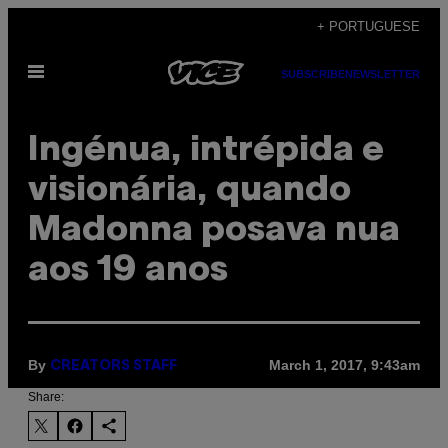
Skip
+ PORTUGUESE
to
Open
content
SUBSCRIBE
NEWSLETTER
Menu
Ingénua, intrépida e
visionária, quando
Madonna posava nua
aos 19 anos
By
March 1, 2017, 9:43am
CREATORS STAFF
Share: