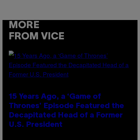
MORE
FROM VICE
15 Years Ago, a ‘Game of
Thrones’ Episode Featured the
Decapitated Head of a Former
U.S. President