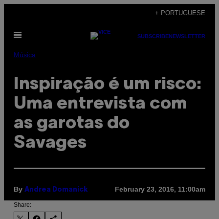
Skip
+ PORTUGUESE
to
Open
content
SUBSCRIBE
NEWSLETTER
Menu
Música
Inspiração é um risco:
Uma entrevista com
as garotas do
Savages
By
February 23, 2016, 11:00am
Andrea Domanick
Share: