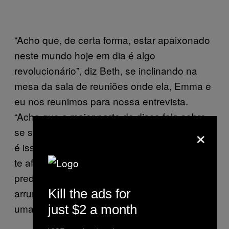
“Acho que, de certa forma, estar apaixonado
neste mundo hoje em dia é algo
revolucionário”, diz Beth, se inclinando na
mesa da sala de reuniões onde ela, Emma e
eu nos reunimos para nossa entrevista.
“Acho que a maior parte do disco fala sobre
×
se sentir inspirado… E de alguma forma não
é isso que a sociedade espera de você, pois
te afasta das coisas que as pessoas estão
predestinadas a fazer neste mundo, como
Kill the ads for
arrumar um trabalho, ganhar dinheiro, criar
uma família e todas essas coisas”.
just $2 a month