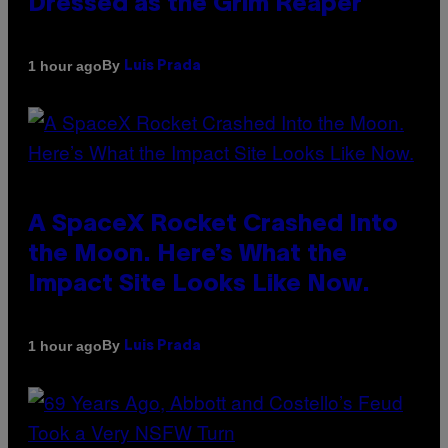
Dressed as the Grim Reaper
By
1 hour ago
Luis Prada
A SpaceX Rocket Crashed Into
the Moon. Here’s What the
Impact Site Looks Like Now.
By
1 hour ago
Luis Prada