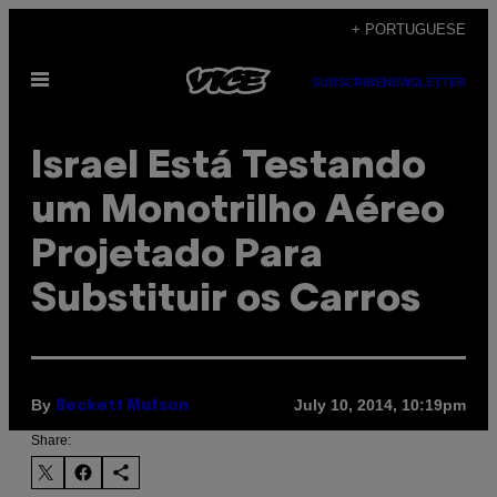
Skip
+ PORTUGUESE
to
Open
content
SUBSCRIBE
NEWSLETTER
Menu
Israel Está Testando
um Monotrilho Aéreo
Projetado Para
Substituir os Carros
By
July 10, 2014, 10:19pm
Beckett Mufson
Share: