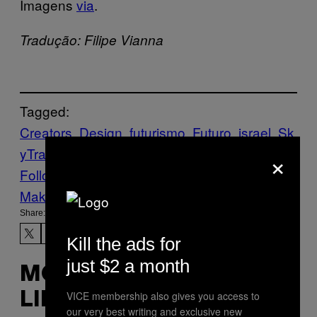
Imagens
via
.
Tradução: Filipe Vianna
Tagged:
Creators
Design
futurismo
Futuro
israel
Sk
yTran
sustentável
transporte público
×
Follow Us On Discover
Make Us Preferred In Top Stories
Share:
Kill the ads for
just $2 a month
MORE
VICE membership also gives you access to
LIKE THIS
our very best writing and exclusive new