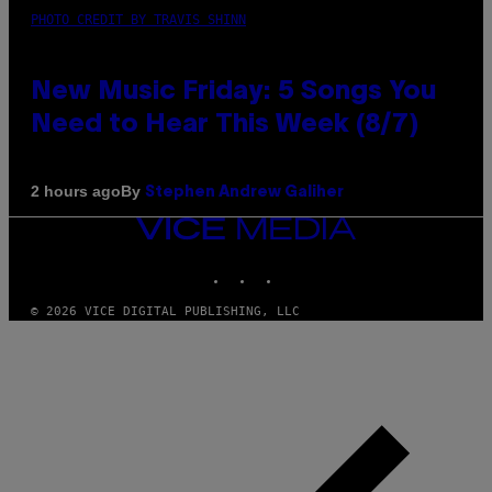
PHOTO CREDIT BY TRAVIS SHINN
New Music Friday: 5 Songs You
Need to Hear This Week (8/7)
By
2 hours ago
Stephen Andrew Galiher
VICE
MEDIA
INSTAGRAM
TIKTOK
YOUTUBE
© 2026 VICE DIGITAL PUBLISHING, LLC