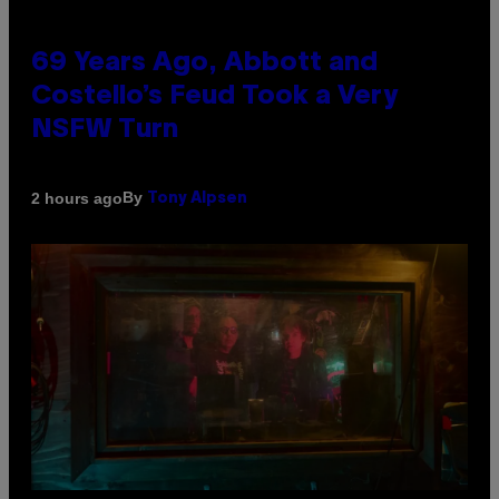
69 Years Ago, Abbott and
Costello’s Feud Took a Very
NSFW Turn
By
2 hours ago
Tony Alpsen