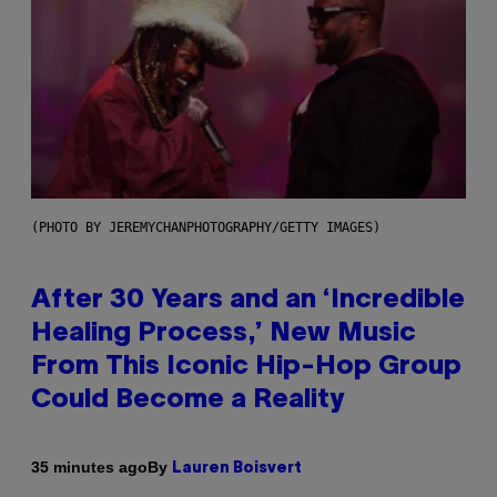
(PHOTO BY JEREMYCHANPHOTOGRAPHY/GETTY IMAGES)
After 30 Years and an ‘Incredible
Healing Process,’ New Music
From This Iconic Hip-Hop Group
Could Become a Reality
By
35 minutes ago
Lauren Boisvert