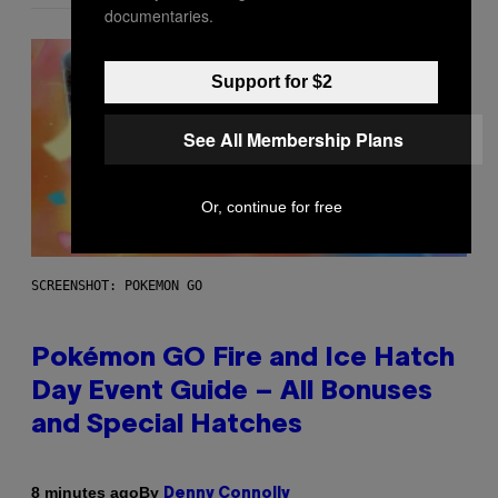
documentaries.
Support for $2
See All Membership Plans
Or, continue for free
SCREENSHOT: POKEMON GO
Pokémon GO Fire and Ice Hatch
Day Event Guide – All Bonuses
and Special Hatches
By
8 minutes ago
Denny Connolly