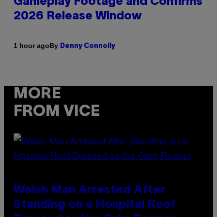
Gameplay Footage and Confirms
2026 Release Window
By
1 hour ago
Denny Connolly
MORE
FROM VICE
Welsh Man Arrested After
Standing on a Hospital Roof