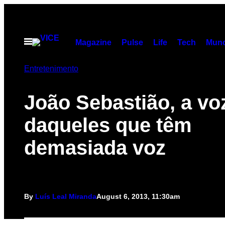
Skip
to
content
Open
Magazine
Pulse
Life
Tech
Munc
Menu
Entretenimento
João Sebastião, a vo
daqueles que têm
demasiada voz
By
Luís Leal Miranda
August 6, 2013, 11:30am