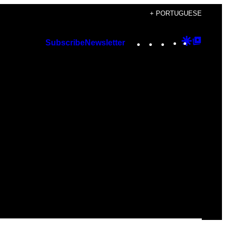
+ PORTUGUESE
Instagram
TikTok
YouTube
Google
Googl
Subscribe
Newsletter
Discover
Top
Posts