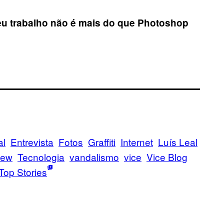
seu trabalho não é mais do que Photoshop
al
Entrevista
Fotos
Graffiti
Internet
Luís Leal
iew
Tecnologia
vandalismo
vice
Vice Blog
Top Stories