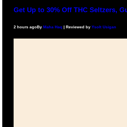
Get Up to 30% Off THC Seltzers, G
2 hours ago
By
Maha Haq
| Reviewed by
Ysolt Usigan