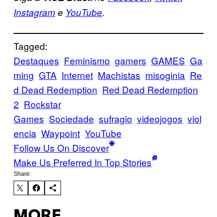
Instagram
e
YouTube
.
Tagged:
Destaques
Feminismo
gamers
GAMES
Ga
ming
GTA
Internet
Machistas
misoginia
Re
d Dead Redemption
Red Dead Redemption
2
Rockstar
Games
Sociedade
sufragio
videojogos
viol
encia
Waypoint
YouTube
Follow Us On Discover
Make Us Preferred In Top Stories
Share:
MORE