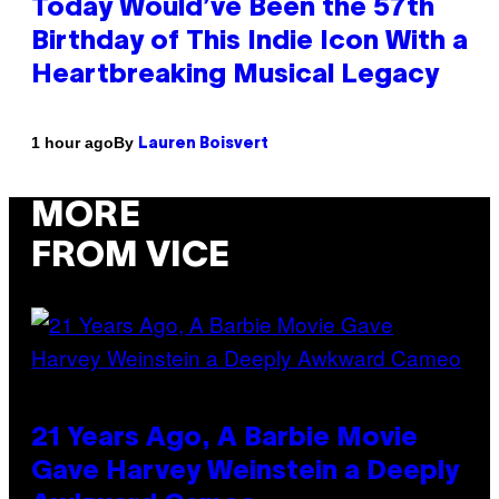
Today Would’ve Been the 57th
Birthday of This Indie Icon With a
Heartbreaking Musical Legacy
By
1 hour ago
Lauren Boisvert
MORE
FROM VICE
21 Years Ago, A Barbie Movie
Gave Harvey Weinstein a Deeply