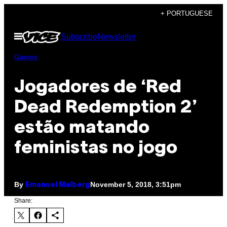
Skip
+ PORTUGUESE
to
Open
Subscribe
Newsletter
content
Menu
Games
Jogadores de ‘Red
Dead Redemption 2’
estão matando
feministas no jogo
By
November 5, 2018, 3:51pm
Emanuel Maiberg
Share: