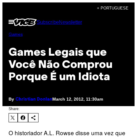
Skip
+ PORTUGUESE
to
Open
Subscribe
Newsletter
content
Menu
Games
Games Legais que
Você Não Comprou
Porque É um Idiota
By
March 12, 2012, 11:30am
Christian Donlan
Share:
O historiador A.L. Rowse disse uma vez que