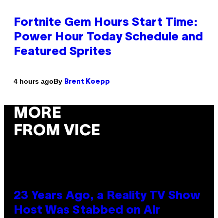
Fortnite Gem Hours Start Time:
Power Hour Today Schedule and
Featured Sprites
By
4 hours ago
Brent Koepp
MORE
FROM VICE
23 Years Ago, a Reality TV Show
Host Was Stabbed on Air