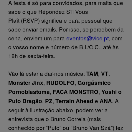
A festa é só para convidados, para malta que
sabe o que Répondez S’il Vous
Plaît (RSVP)
significa e para pessoal que
sabe enviar emails. Por isso, se percebem da
cena, enviem um para
eventos@vice.pt
, com
o vosso nome e número de B.I./C.C., até às
18h de sexta-feira.
Vão lá estar a dar-nos música:
,
,
TAM
VT
,
,
Monster Jinx
RUDOLFO
Gorgásmico
,
,
Pornoblastoma
FACA MONSTRO
Yoshi o
,
,
e
. A
Puto Dragão
PZ
Terrain Ahead
ANA
seguir à ilustração abaixo, podem ver a
entrevista que o Bruno Correia (mais
conhecido por “Puto” ou “Bruno Van Szá”) fez