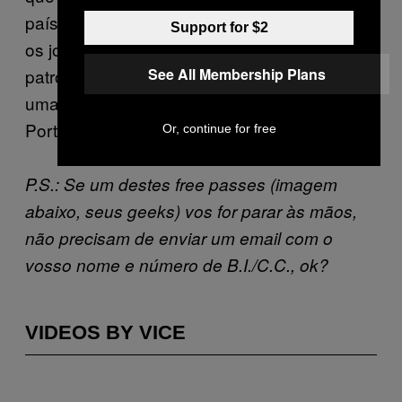
país fiquem guardados na memória de todos
Support for $2
os jogadores profissionais, staff e
See All Membership Plans
patrocinadores envolvidos, está marcada
uma festa no domingo à noite, na baixa do
Porto.
Or, continue for free
P.S.: Se um destes free passes (imagem
abaixo, seus geeks) vos for parar às mãos,
não precisam de enviar um email com o
vosso nome e número de B.I./C.C., ok?
VIDEOS BY VICE