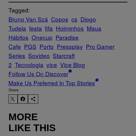
Tagged:
Bruno Van Szá
Copos
cs
Diogo
Tudela
festa
fifa
Holminhos
Maus
Hábitos
Onecup
Paradise
Cafe
PGS
Porto
Pressplay
Pro Gamer
Series
Sovideo
Starcraft
2
Tecnologia
vice
Vice Blog
Follow Us On Discover
Make Us Preferred In Top Stories
Share:
MORE
LIKE THIS