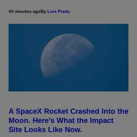
43 minutes ago
By
Luis Prada
A SpaceX Rocket Crashed Into the
Moon. Here’s What the Impact
Site Looks Like Now.