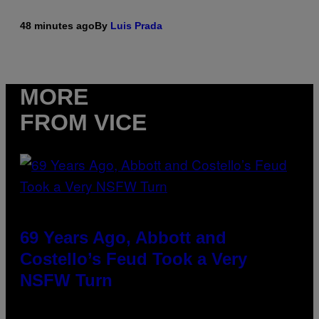
48 minutes ago
By
Luis Prada
MORE
FROM VICE
69 Years Ago, Abbott and
Costello’s Feud Took a Very
NSFW Turn