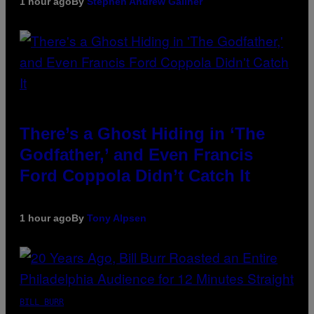
1 hour ago
By
Stephen Andrew Galiher
There’s a Ghost Hiding in ‘The
Godfather,’ and Even Francis
Ford Coppola Didn’t Catch It
1 hour ago
By
Tony Alpsen
BILL BURR