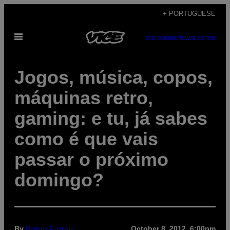
Skip
+ PORTUGUESE
to
Open
content
SUBSCRIBE
NEWSLETTER
Menu
Jogos, música, copos,
máquinas retro,
gaming: e tu, já sabes
como é que vais
passar o próximo
domingo?
By
Bruno Correia
October 8, 2012, 6:00pm