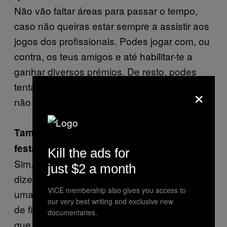
Não vão faltar áreas para passar o tempo,
caso não queiras estar sempre a assistir aos
jogos dos profissionais. Podes jogar com, ou
contra, os teus amigos e até habilitar-te a
ganhar diversos prémios. De resto, podes
tentar dar umas dicas aos jogadores, sim,
×
não prometo é que eles te darão ouvidos.
Também ouvi dizer que vai haver uma
festa algures. É verdade?
Kill the ads for
Sim, também pensámos nisso. Ouvimos
just $2 a month
dizer que existem uns tipos que organizam
VICE membership also gives you access to
umas festas altamente, então, como forma
our very best writing and exclusive new
de finalizar adequadamente o evento, e para
documentaries.
que a equipa de organizadores e o próprio