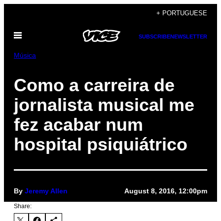
Skip
+ PORTUGUESE
to
Open
content
SUBSCRIBE
NEWSLETTER
Menu
Música
Como a carreira de
jornalista musical me
fez acabar num
hospital psiquiátrico
By
Jeremy Allen
August 8, 2016, 12:00pm
Share: