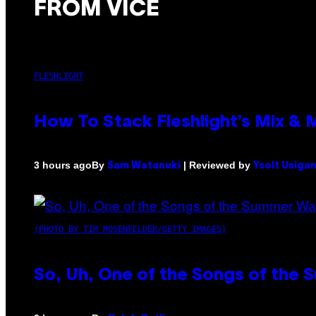
FROM VICE
FLESHLIGHT
How To Stack Fleshlight’s Mix &
By
| Reviewed by
3 hours ago
Sam Watanuki
Ysolt Usiga
(PHOTO BY TIM MOSENFELDER/GETTY IMAGES)
So, Uh, One of the Songs of the 