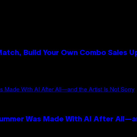
 Match, Build Your Own Combo Sales 
n
Summer Was Made With AI After All—an