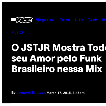
Skip
to
content
Open
Magazine
Pulse
Life
Tech
M
Menu
Música
O ​JSTJR Mostra Tod
seu Amor pelo Funk
Brasileiro nessa Mix
By
March 17, 2015, 3:45pm
Jemayel Khawaja