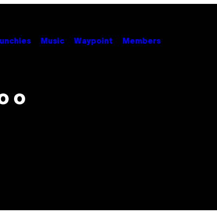
unchies
Music
Waypoint
Members
o o