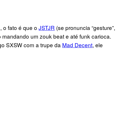
, o fato é que o
JSTJR
(se pronuncia “gesture”,
do mandando um zouk beat e até funk carioca.
ingo SXSW com a trupe da
Mad Decent
, ele