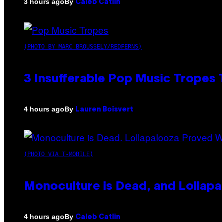
By
3 hours ago
Caleb Catlin
(PHOTO BY MARC BROUSSELY/REDFERNS)
3 Insufferable Pop Music Tropes
By
4 hours ago
Lauren Boisvert
(PHOTO VIA T-MOBILE)
Monoculture is Dead, and Lollapa
By
4 hours ago
Caleb Catlin