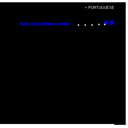
+ PORTUGUESE
Instagram
TikTok
YouTube
Google
Goog
Subscribe
Newsletter
Discove
Top
Posts