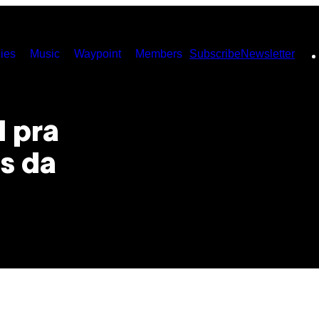
ies
Music
Waypoint
Members
Subscribe
Newsletter
l pra
s da