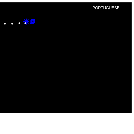
+ PORTUGUESE
Instagram
TikTok
YouTube
Google
Google
Discover
Top
Posts