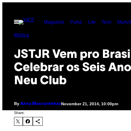
Skip
to
Open
Magazine
Pulse
Life
Tech
Munch
content
Menu
Música
JSTJR Vem pro Brasi
Celebrar os Seis Ano
Neu Club
By
November 21, 2014, 10:00pm
Anna Mascarenhas
Share: