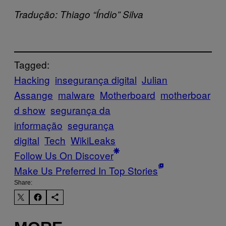
Tradução: Thiago “Índio” Silva
Tagged:
Hacking
insegurança digital
Julian
Assange
malware
Motherboard
motherboar
d show
segurança da
informação
segurança
digital
Tech
WikiLeaks
Follow Us On Discover
Make Us Preferred In Top Stories
Share: