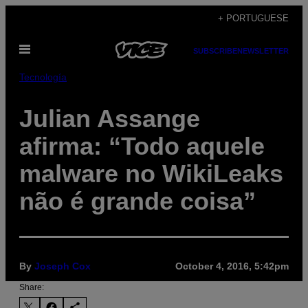
Skip
+ PORTUGUESE
to
Open
content
SUBSCRIBE
NEWSLETTER
Menu
Tecnología
Julian Assange
afirma: “Todo aquele
malware no WikiLeaks
não é grande coisa”
By
Joseph Cox
October 4, 2016, 5:42pm
Share: