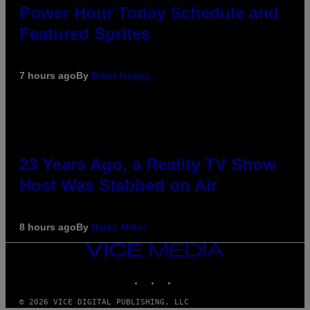
Power Hour Today Schedule and
Featured Sprites
7 hours ago
By
Brent Koepp
23 Years Ago, a Reality TV Show
Host Was Stabbed on Air
8 hours ago
By
Haley Miller
VICE
MEDIA
INSTAGRAM
TIKTOK
YOUTUBE
© 2026 VICE DIGITAL PUBLISHING, LLC