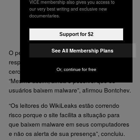
VICE membership also gives you access to
our very best writing and exclusive new
documentaries.
Support for $2
See All Membership Plans
O pesquisador afirmou ainda que, em
resposta à descoberta, o WikiLeaks trocou
cerca de 300 arquivos maliciosos por texto.
Or, continue for free
“Mesmo assim, ainda é possível que os
usuários baixem malware”, afirmou Bontchev.
“Os leitores do WikiLeaks estão correndo
risco porque o site facilita a situação para
que baixem malware em seus computadores
e não os alerta de sua presença”, concluiu.