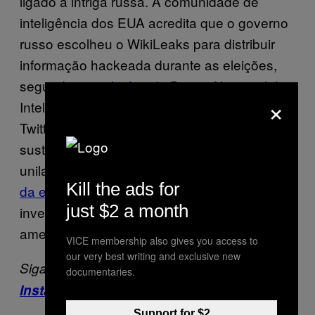
ligado à intriga russa. A comunidade de
inteligência dos EUA acredita que o governo
russo escolheu o WikiLeaks para distribuir
informação hackeada durante as eleições,
segundo
um relatório
do Diretor Nacional de
×
Inteligência divulgado em janeiro de 2017. O
Twitter do WikiLeaks também se envolveu e
sustentou uma conversa, principalmente
unilateral,
com Donald Trump Jr. bem depois
Kill the ads for
da eleição
, cujos registros foram entregues a
just $2 a month
investigadores do Congresso norte-
americano.
VICE membership also gives you access to
our very best writing and exclusive new
Siga a
VICE Brasil
no
Facebook
,
Twitter
e
documentaries.
Instagram
.
Support for $2