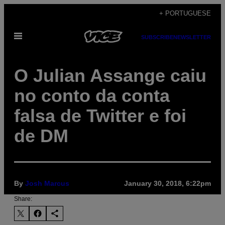
Skip
+ PORTUGUESE
to
Open
content
SUBSCRIBE
NEWSLETTER
Menu
O Julian Assange caiu
no conto da conta
falsa de Twitter e foi
de DM
By
Josh Marcus
January 30, 2018, 6:22pm
Share: