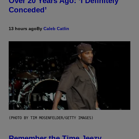
Over 20 Years Ago: ‘I Definitely
Conceded’
13 hours ago
By
Caleb Catlin
(PHOTO BY TIM MOSENFELDER/GETTY IMAGES)
Remember the Time Jeezy