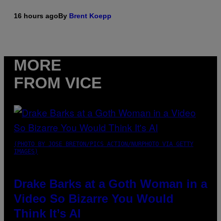
16 hours ago
By
Brent Koepp
MORE
FROM VICE
(PHOTO BY JOSE BRETON/PICS ACTION/NURPHOTO VIA GETTY
IMAGES)
Drake Barks at a Goth Woman in a
Video So Bizarre You Would
Think It’s AI