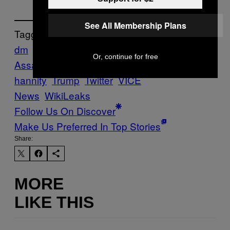
See All Membership Plans
Tagged:
dm
documentos
EUA
fake news
Julian
Or, continue for free
Assange
Mark Warner
russia
sean
hannity
Trump
Twitter
VICE
News
WikiLeaks
Follow Us On Discover
Make Us Preferred In Top Stories
Share:
MORE
LIKE THIS