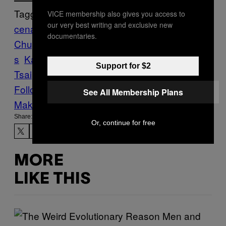
Tagged:
VICE membership also gives you access to
our very best writing and exclusive new
cenas
Chupa
documentaries.
Chupa
feira
Festival
Internet
japão
japoné
s
Kawasaki
legal
Patrick
Support for $2
Tsai
penis
pilas
vaginas
Vice Blog
Follow Us On Discover
See All Membership Plans
Make Us Preferred In Top Stories
Share:
Or, continue for free
MORE
LIKE THIS