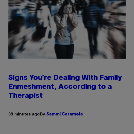
Signs You’re Dealing With Family
Enmeshment, According to a
Therapist
By
39 minutes ago
Sammi Caramela