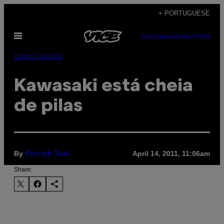
Skip
+ PORTUGUESE
to
Open
content
SUBSCRIBE
NEWSLETTER
Menu
Entretenimento
Kawasaki está cheia
de pilas
By
April 14, 2011, 11:06am
Patrick Tsai
Share: