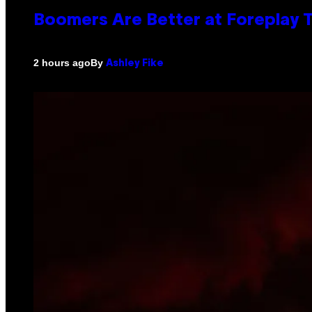
Boomers Are Better at Foreplay
By
2 hours ago
Ashley Fike