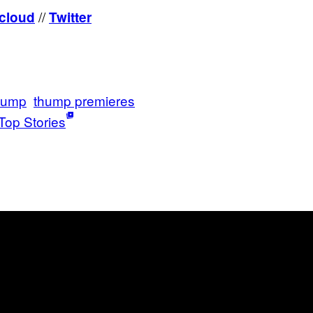
//
cloud
Twitter
hump
thump premieres
Top Stories