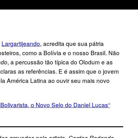
a
Largartijeando
, acredita que sua pátria
steiros, como a Bolívia e o nosso Brasil. Não
, a percussão tão típica do Olodum e as
ndo
laras as referências. E é assim que o jovem
ela América Latina ao ouvir seu mais novo
 Bolivarista, o Novo Selo do Daniel Lucas
“
os gravados pelo artista,
Cardos Rodando