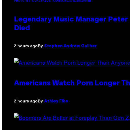
PHOTO BY DIMITRIOS KAMBOURIS/WIREIMAGE
Legendary Music Manager Peter K
Died
By
2 hours ago
Stephen Andrew Galiher
Americans Watch Porn Longer Tha
By
2 hours ago
Ashley Fike