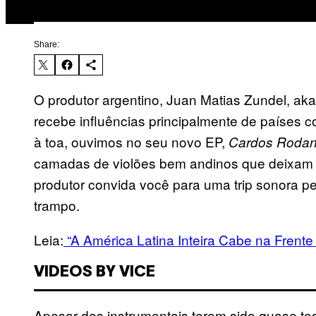
Share:
O produtor argentino, Juan Matias Zundel, ak
recebe influências principalmente de países co
à toa, ouvimos no seu novo EP,
Cardos Roda
camadas de violões bem andinos que deixam c
produtor convida você para uma trip sonora p
trampo.
Leia:
“A América Latina Inteira Cabe na Frente
VIDEOS BY VICE
Apesar dos instrumentais terem sido quase tod