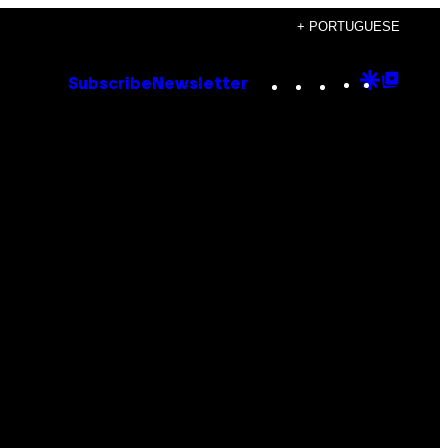
+ PORTUGUESE
Instagram
TikTok
YouTube
Google
Goog
Subscribe
Newsletter
Discove
Top
Posts