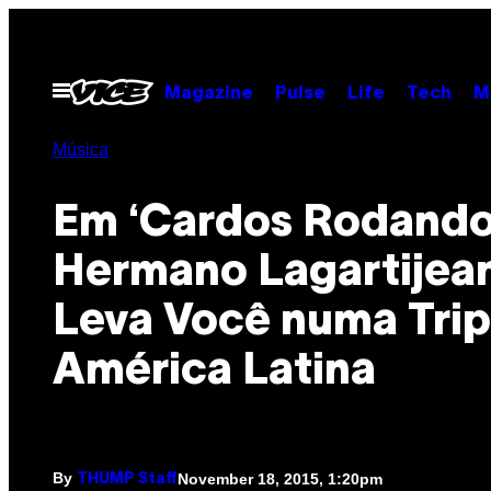
Skip
to
content
Open
Magazine
Pulse
Life
Tech
M
Menu
Música
Em ‘Cardos Rodando’
Hermano Lagartijea
Leva Você numa Trip
América Latina
By
November 18, 2015, 1:20pm
THUMP Staff