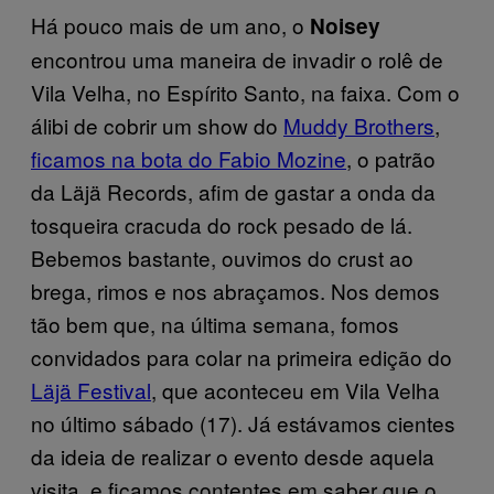
Há pouco mais de um ano, o
Noisey
encontrou uma maneira de invadir o rolê de
Vila Velha, no Espírito Santo, na faixa. Com o
álibi de cobrir um show do
Muddy Brothers
,
ficamos na bota do Fabio Mozine
, o patrão
da Läjä Records, afim de gastar a onda da
tosqueira cracuda do rock pesado de lá.
Bebemos bastante, ouvimos do crust ao
brega, rimos e nos abraçamos. Nos demos
tão bem que, na última semana, fomos
convidados para colar na primeira edição do
Läjä Festival
, que aconteceu em Vila Velha
no último sábado (17). Já estávamos cientes
da ideia de realizar o evento desde aquela
visita, e ficamos contentes em saber que o