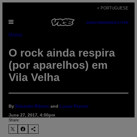
Skip
+ PORTUGUESE
to
Open
content
SUBSCRIBE
NEWSLETTER
Menu
Música
O rock ainda respira
(por aparelhos) em
Vila Velha
By
Eduardo Ribeiro
and
Lucas Panoni
June 27, 2017, 4:00pm
Share: