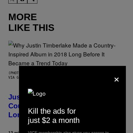
MORE
LIKE THIS
×
(PHOTO BY CHRISTOPHER POLK/NBCU PHOTO BANK/NBCUNIVERSAL
VIA GETTY IMAGES)
Justin Timberlake Released a
Country-Inspired Album in 2018
Kill the ads for
Long Before It Became a Trend
just $2 a month
VICE membership also gives you access to
12 minutes ago
By
Caleb Catlin