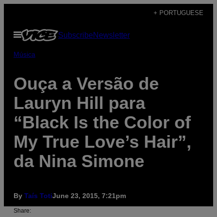
Skip
+ PORTUGUESE
to
Open
Subscribe
Newsletter
content
Menu
Música
Ouça a Versão de
Lauryn Hill para
“Black Is the Color of
My True Love’s Hair”,
da Nina Simone
By
Taís Toti
June 23, 2015, 7:21pm
Share: