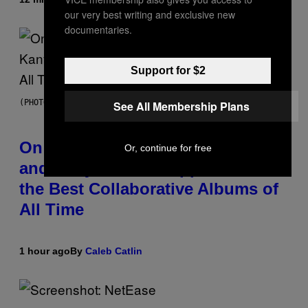
our very best writing and exclusive new
documentaries.
Support for $2
(PHOTO BY DANIEL BOCZARSKI/GETTY IMAGES FOR VEVO)
See All Membership Plans
On This Day 15 Years Ago, Jay-Z
Or, continue for free
and Kanye West Dropped One of
the Best Collaborative Albums of
All Time
1 hour ago
By
Caleb Catlin