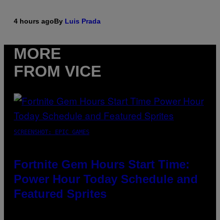
4 hours ago
By
Luis Prada
MORE
FROM VICE
SCREENSHOT: EPIC GAMES
Fortnite Gem Hours Start Time:
Power Hour Today Schedule and
Featured Sprites