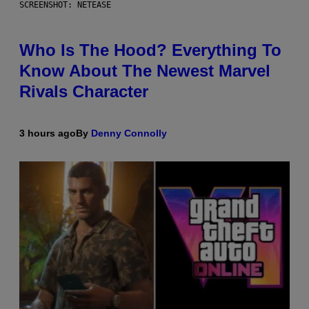
SCREENSHOT: NETEASE
Who Is The Hood? Everything To
Know About The Newest Marvel
Rivals Character
3 hours ago
By
Denny Connolly