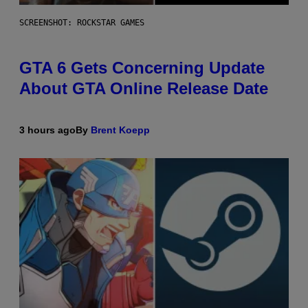
SCREENSHOT: ROCKSTAR GAMES
GTA 6 Gets Concerning Update
About GTA Online Release Date
3 hours ago
By
Brent Koepp