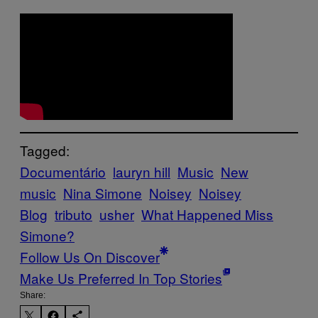
Tagged:
Documentário
lauryn hill
Music
New
music
Nina Simone
Noisey
Noisey
Blog
tributo
usher
What Happened Miss
Simone?
Follow Us On Discover
Make Us Preferred In Top Stories
Share: