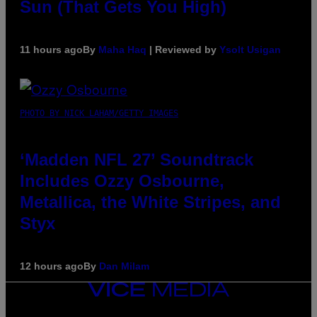
Sun (That Gets You High)
11 hours ago
By
Maha Haq
| Reviewed by
Ysolt Usigan
PHOTO BY NICK LAHAM/GETTY IMAGES
‘Madden NFL 27’ Soundtrack
Includes Ozzy Osbourne,
Metallica, the White Stripes, and
Styx
12 hours ago
By
Dan Milam
VICE
MEDIA
INSTAGRAM
TIKTOK
YOUTUBE