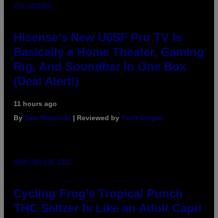
VIA HISENSE
Hisense’s New U6SF Pro TV Is
Basically a Home Theater, Gaming
Rig, And Soundbar In One Box
(Deal Alert!)
11 hours ago
By
Sam Watanuki
| Reviewed by
Ysolt Usigan
MAHA HAQ FOR VICE
Cycling Frog’s Tropical Punch
THC Seltzer Is Like an Adult Capri