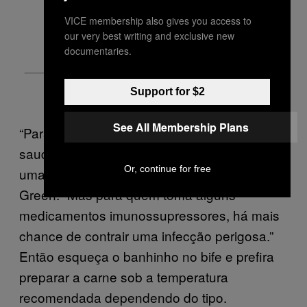
VICE membership also gives you access to
our very best writing and exclusive new
documentaries.
Support for $2
See All Membership Plans
“Para pessoas com sistema imunológico
saudável, isso tende a se manifestar como
Or, continue for free
uma gastroenterite de tempo limitado”, diz
Green. “Mas para quem toma alguns
medicamentos imunossupressores, há mais
chance de contrair uma infecção perigosa.”
Então esqueça o banhinho no bife e prefira
preparar a carne sob a temperatura
recomendada dependendo do tipo.