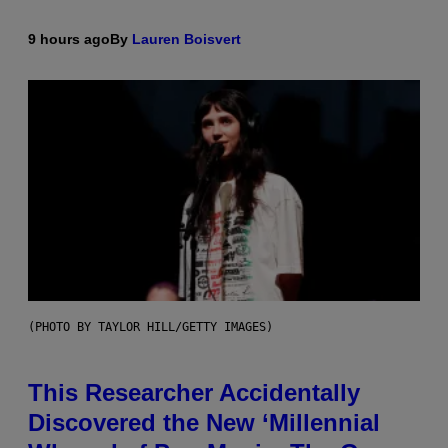
9 hours ago
By
Lauren Boisvert
(PHOTO BY TAYLOR HILL/GETTY IMAGES)
This Researcher Accidentally
Discovered the New ‘Millennial