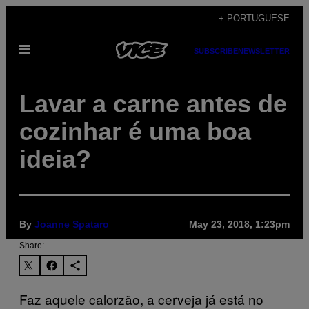
Skip
+ PORTUGUESE
to
Open
content
SUBSCRIBE
NEWSLETTER
Menu
Lavar a carne antes de
cozinhar é uma boa
ideia?
By
Joanne Spataro
May 23, 2018, 1:23pm
Share:
Faz aquele calorzão, a cerveja já está no