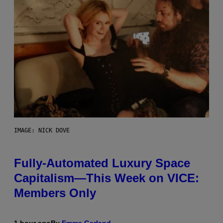
IMAGE: NICK DOVE
Fully-Automated Luxury Space
Capitalism—This Week on VICE:
Members Only
1 hour ago
By
Emma Garland