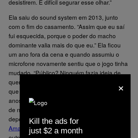
desistirem. É difícil segurar esse olhar.”
Ela saiu do sound system em 2013, junto
com o fim do casamento. “Assim que eu saí
fui esquecida, porque o poder do macho
dominante valia mais do que eu.” Ela ficou
um ano fora da cena e quando assumiu o
microfone novamente sentiu que o jogo tinha
mudado. “Público? Ninguém fazia ideia de
×
quem era eu na fila do pão. Filha, você acha
que cê tá aí bombando? Tem aí sete, oito
anos de bagulho? Vai ter que começar tudo
de novo, bem.” E foi o que ela fez. Três anos
depois ela acabou de lançar seu disco solo,
Kill the ads for
Amalgama
, e vai lançar um EP com seu
just $2 a month
outro grupo, Laylah & Santa Groove. “Ele tem