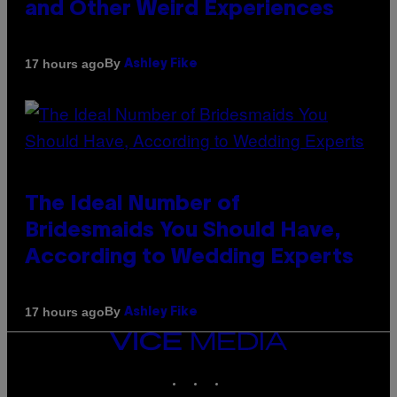
and Other Weird Experiences
By
17 hours ago
Ashley Fike
The Ideal Number of
Bridesmaids You Should Have,
According to Wedding Experts
By
17 hours ago
Ashley Fike
VICE
MEDIA
INSTAGRAM
TIKTOK
YOUTUBE