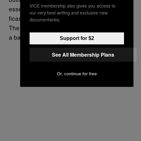
VICE membership also gives you access to
esse nome, porque a gente queria que
our very best writing and exclusive new
ficasse com uma cara de Sharon Jones &
documentaries.
The Dap Kings, James Brown & The JB’s. É
a base da nossa influência.”
Support for $2
See All Membership Plans
Or, continue for free