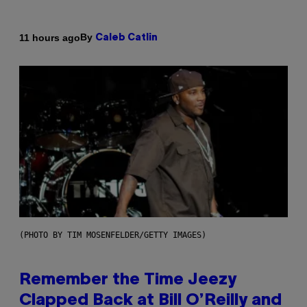
By
11 hours ago
Caleb Catlin
(PHOTO BY TIM MOSENFELDER/GETTY IMAGES)
Remember the Time Jeezy
Clapped Back at Bill O’Reilly and