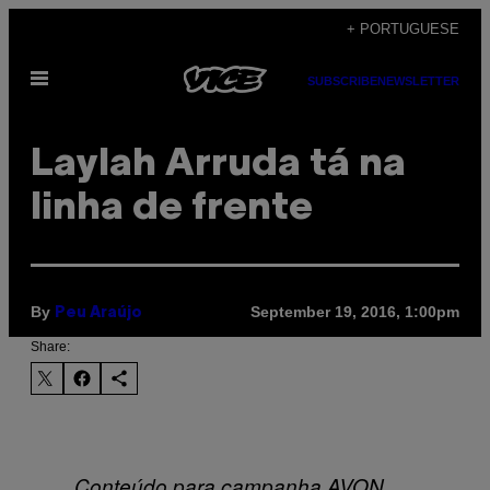
Skip
+ PORTUGUESE
to
Open
content
SUBSCRIBE
NEWSLETTER
Menu
Laylah Arruda tá na
linha de frente
By
September 19, 2016, 1:00pm
Peu Araújo
Share:
Conteúdo para campanha AVON