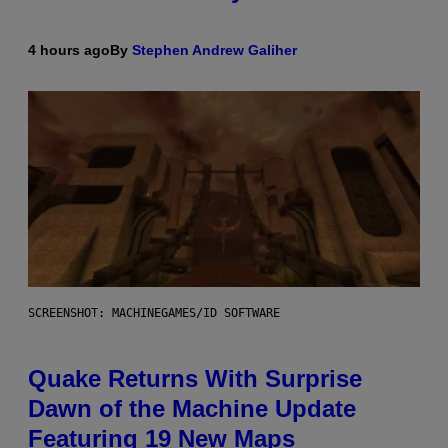
4 hours ago
By
Stephen Andrew Galiher
SCREENSHOT: MACHINEGAMES/ID SOFTWARE
Quake Returns With Surprise
Dawn of the Machine Update
Featuring 19 New Maps