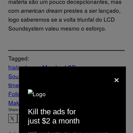
matéria são um pouco decepcionantes, mas
com
prestes a ser lançado,
american dream
logo saberemos se a volta triunfal do LCD
Soundsystem valeu mesmo o esforço.
Tagged:
hiato
James Murphy
LCD
×
Soundsystem
Música
new york
times
Noisey
Follow Us On Discover
Make Us Preferred In Top Stories
Kill the ads for
Share:
just $2 a month