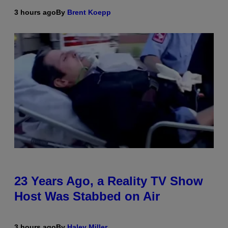
3 hours ago
By
Brent Koepp
23 Years Ago, a Reality TV Show
Host Was Stabbed on Air
3 hours ago
By
Haley Miller