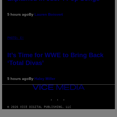
5 hours ago
By
Lauren Boisvert
PHOTO: E!
It’s Time for WWE to Bring Back
‘Total Divas’
5 hours ago
By
Haley Miller
VICE
MEDIA
INSTAGRAM
TIKTOK
YOUTUBE
© 2026 VICE DIGITAL PUBLISHING, LLC