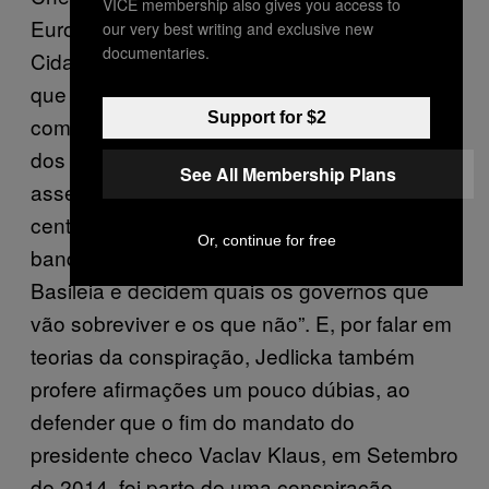
VICE membership also gives you access to
Europeu como candidato do Partido dos
our very best writing and exclusive new
documentaries.
Cidadãos Livres em 2014. Ele também diz
que se sente profundamente identificado
Support for $2
com o duas vezes candidato à presidência
dos Estados Unidos, Ron Paul. Jedlicka
See All Membership Plans
assegura que não haverá nenhum banco
central em Liberland, pois, lembra, “os
Or, continue for free
banqueiros reúnem-se secretamente em
Basileia e decidem quais os governos que
vão sobreviver e os que não”. E, por falar em
teorias da conspiração, Jedlicka também
profere afirmações um pouco dúbias, ao
defender que o fim do mandato do
presidente checo Vaclav Klaus, em Setembro
de 2014, foi parte de uma conspiração