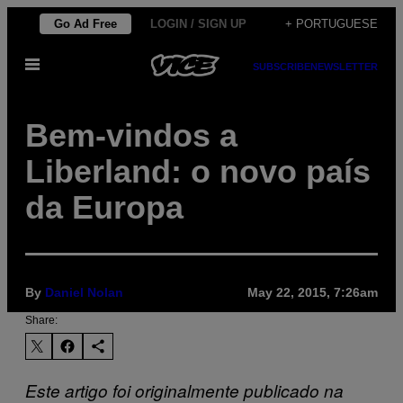
Skip
Go Ad Free
LOGIN / SIGN UP
+ PORTUGUESE
to
Open
content
SUBSCRIBE
NEWSLETTER
Menu
Bem-vindos a
Liberland: o novo país
da Europa
By
Daniel Nolan
May 22, 2015, 7:26am
Share:
Este artigo foi originalmente publicado na