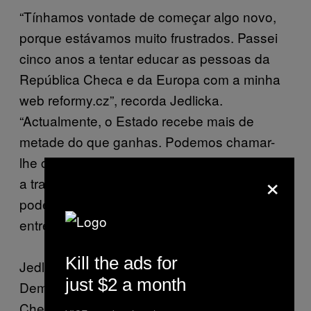
“Tínhamos vontade de começar algo novo,
porque estávamos muito frustrados. Passei
cinco anos a tentar educar as pessoas da
República Checa e da Europa com a minha
web reformy.cz”, recorda Jedlicka.
“Actualmente, o Estado recebe mais de
metade do que ganhas. Podemos chamar-
lhe capitalismo, mas, uma vez que continuas
×
a trabalhar durante o Verão para o Estado,
podemos dizer que estamos a meio caminho
entre o capitalismo e o comunismo”.
Kill the ads for
Jedlicka é um ex-membro do Partido
just $2 a month
Democrático Cívico (ODS) da República
Checa e candidatou-se ao Parlamento