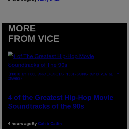
MORE
FROM VICE
(PHOTO BY POOL ARNAL/GARCIA/PICOT/GAMMA-RAPHO VIA GETTY
IMAGES)
4 of the Greatest Hip-Hop Movie
Soundtracks of the 90s
4 hours ago
By
Caleb Catlin