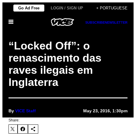
Skip
Go Ad Free
LOGIN / SIGN UP
+ PORTUGUESE
to
Open
content
SUBSCRIBE
NEWSLETTER
Menu
“Locked Off”: o
renascimento das
raves ilegais em
Inglaterra
By
VICE Staff
May 23, 2016, 1:30pm
Share: