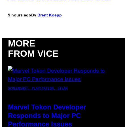
5 hours ago
By
Brent Koepp
MORE
FROM VICE
SCREENSHOT: PLAYSTATION, STEAM
Marvel Tokon Developer
Responds to Major PC
Performance Issues