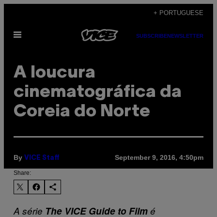
Skip
+ PORTUGUESE
to
Open
content
SUBSCRIBE
NEWSLETTER
Menu
A loucura
cinematográfica da
Coreia do Norte
By
September 9, 2016, 4:50pm
VICE Staff
Share:
A série
The VICE Guide to Film
é