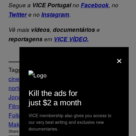
Segue a
VICE Portugal
no
Facebook
, no
Twitter
e no
Instagram
.
Vê mais
vídeos
,
documentários
e
reportagens
em
VICE VÍDEO.
×
Tagged:
cinema
coreia do
norte
Destaques
Documentário
Filmes
Kim
Kill the ads for
Jong-il
kim jong-un
The VICE Guide to
just $2 a month
Film
vice guide to film
Follow Us On Discover
VICE membership also gives you access to
our very best writing and exclusive new
Make Us Preferred In Top Stories
documentaries.
Share: