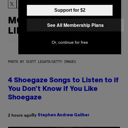
Support for $2
MORE
See All Membership Plans
LIKE THIS
Or, continue for free
PHOTO BY SCOTT LEGATO/GETTY IMAGES
4 Shoegaze Songs to Listen to if
You Don’t Know if You Like
Shoegaze
By
2 hours ago
Stephen Andrew Galiher