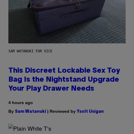
SAM WATANUKI FOR VICE
This Discreet Lockable Sex Toy
Bag Is the Nightstand Upgrade
Your Play Drawer Needs
4 hours ago
By
| Reviewed by
Sam Watanuki
Ysolt Usigan