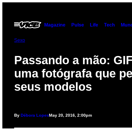
Skip
to
content
Open
Magazine
Pulse
Life
Tech
Munc
Menu
Sexo
Passando a mão: GIF
uma fotógrafa que p
seus modelos
By
Débora Lopes
May 20, 2016, 2:00pm