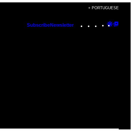
+ PORTUGUESE
Instagram
TikTok
YouTube
Google
Googl
Subscribe
Newsletter
Discover
Top
Posts