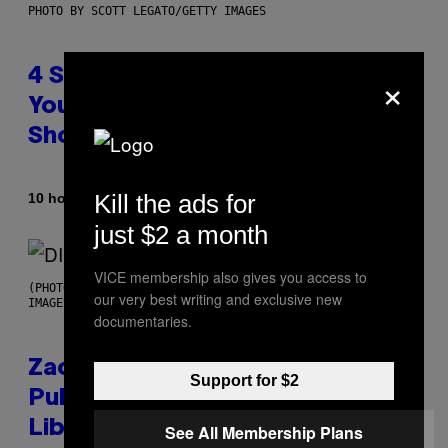
PHOTO BY SCOTT LEGATO/GETTY IMAGES
×
4 Shoegaze Songs to Listen to if
You Don’t Know if You Like
Shoegaze
Kill the ads for
By
10 hours ago
Stephen Andrew Galiher
just $2 a month
VICE membership also gives you access to
(PHOTO BY ROBERTO PANUCCI – CORBIS/CORBIS VIA GETTY
our very best writing and exclusive new
IMAGES)
documentaries.
Zachary Cole Smith Wants a
Support for $2
Publicly Owned Music Streaming
Library Built on Spotify’s
See All Membership Plans