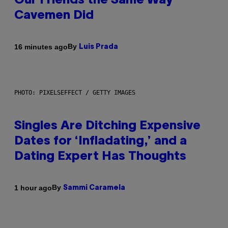
Our Friends the Same Way
Cavemen Did
By
16 minutes ago
Luis Prada
PHOTO: PIXELSEFFECT / GETTY IMAGES
Singles Are Ditching Expensive
Dates for ‘Infladating,’ and a
Dating Expert Has Thoughts
By
1 hour ago
Sammi Caramela