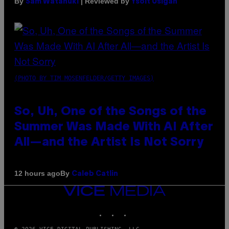
By
| Reviewed by
Sam Watanuki
Ysolt Usigan
(PHOTO BY TIM MOSENFELDER/GETTY IMAGES)
So, Uh, One of the Songs of the
Summer Was Made With AI After
All—and the Artist Is Not Sorry
By
12 hours ago
Caleb Catlin
VICE
MEDIA
INSTAGRAM
TIKTOK
YOUTUBE