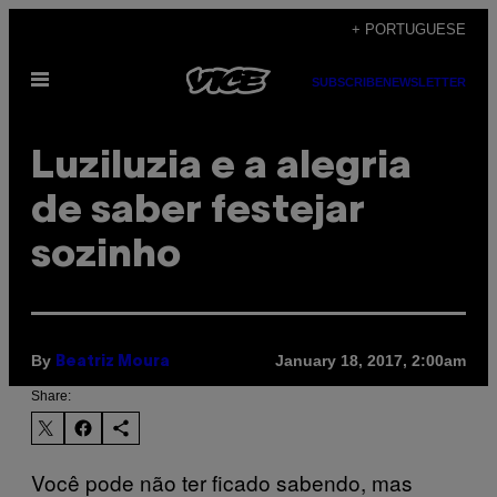
Skip
+ PORTUGUESE
to
Open
content
SUBSCRIBE
NEWSLETTER
Menu
Luziluzia e a alegria
de saber festejar
sozinho
By
January 18, 2017, 2:00am
Beatriz Moura
Share:
Você pode não ter ficado sabendo, mas