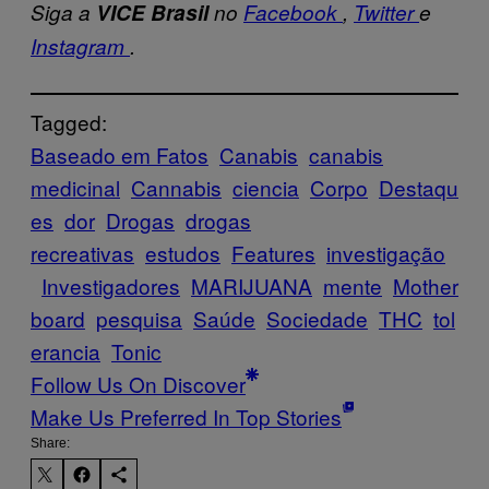
Siga a
VICE Brasil
no
Facebook
,
Twitter
e
Instagram
.
Tagged:
Baseado em Fatos
Canabis
canabis
medicinal
Cannabis
ciencia
Corpo
Destaqu
es
dor
Drogas
drogas
recreativas
estudos
Features
investigação
Investigadores
MARIJUANA
mente
Mother
board
pesquisa
Saúde
Sociedade
THC
tol
erancia
Tonic
Follow Us On Discover
Make Us Preferred In Top Stories
Share: