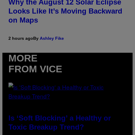
Why the August 12 Solar Eclipse
Looks Like It’s Moving Backward
on Maps
2 hours ago
By
Ashley Fike
MORE
FROM VICE
Is ‘Soft Blocking’ a Healthy or
Toxic Breakup Trend?