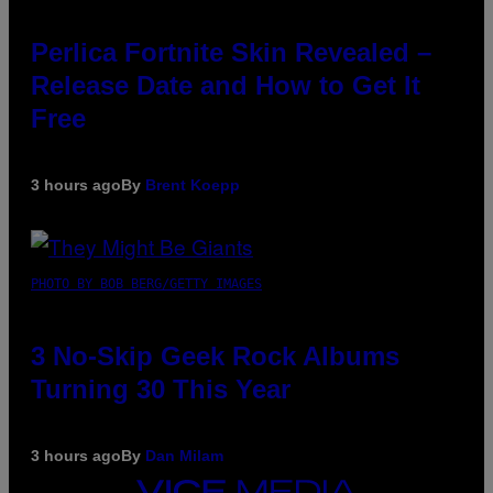
Perlica Fortnite Skin Revealed –
Release Date and How to Get It
Free
3 hours ago
By
Brent Koepp
PHOTO BY BOB BERG/GETTY IMAGES
3 No-Skip Geek Rock Albums
Turning 30 This Year
3 hours ago
By
Dan Milam
VICE