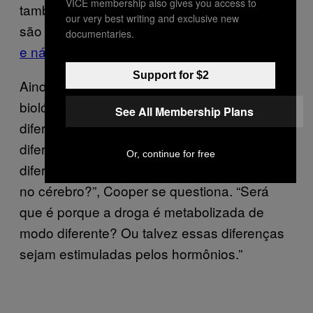
VICE membership also gives you access to
também aparentam ser mais fortes – e elas
our very best writing and exclusive new
são mais propensas a apresentar
ansiedade
documentaries.
e náuseas
.
Support for $2
Ainda não se sabe quais são os mecanismos
biológicos que levam a todas essas
See All Membership Plans
diferenças. “O que está mediando essas
diferenças? Será que é porque temos
Or, continue for free
diferenças nos receptores de canabinoides
no cérebro?”, Cooper se questiona. “Será
que é porque a droga é metabolizada de
modo diferente? Ou talvez essas diferenças
sejam estimuladas pelos hormônios.”