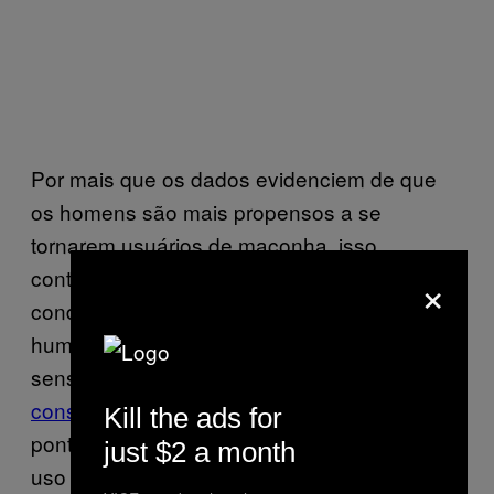
Por mais que os dados evidenciem de que
os homens são mais propensos a se
tornarem usuários de maconha, isso
×
contradiz os resultados de estudos
conduzidos tanto em animais quanto em
humanos. As fêmeas parecem ser mais
sensíveis aos canabinoides e a
aumentar o
consumo
mais rapidamente, chegando ao
Kill the ads for
ponto de vício. Quanto elas interrompem o
just $2 a month
uso da droga, os sintomas da retirada