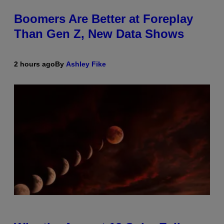
Boomers Are Better at Foreplay
Than Gen Z, New Data Shows
2 hours ago
By
Ashley Fike