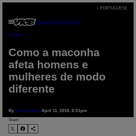
Skip
+ PORTUGUESE
to
Open
Subscribe
Newsletter
content
Menu
Drogas
Como a maconha
afeta homens e
mulheres de modo
diferente
By
Lea Surugue
April 11, 2018, 6:51pm
Share: