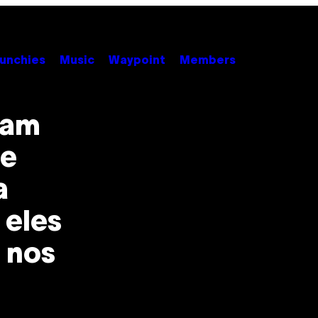
unchies
Music
Waypoint
Members
ram
de
a
 eles
 nos