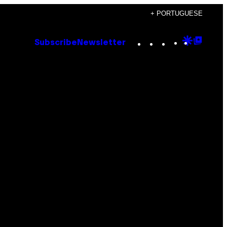
+ PORTUGUESE
Instagram
TikTok
YouTube
Google
Goog
Subscribe
Newsletter
Discove
Top
Posts