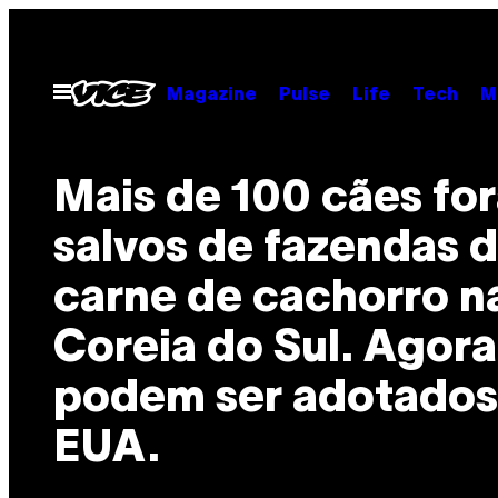
Skip
to
content
Open
Magazine
Pulse
Life
Tech
M
Menu
Mais de 100 cães fo
salvos de fazendas 
carne de cachorro n
Coreia do Sul. Agora
podem ser adotados
EUA.