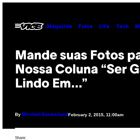
Skip
to
content
Open
Magazine
Pulse
Life
Tech
M
Menu
Mande suas Fotos p
Nossa Coluna “Ser G
Lindo Em…”
By
February 2, 2015, 11:00am
Mitchell Sunderland
Share: