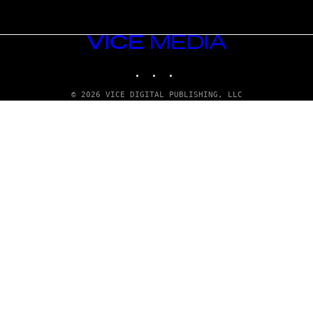
VICE
MEDIA
INSTAGRAM
TIKTOK
YOUTUBE
© 2026 VICE DIGITAL PUBLISHING, LLC