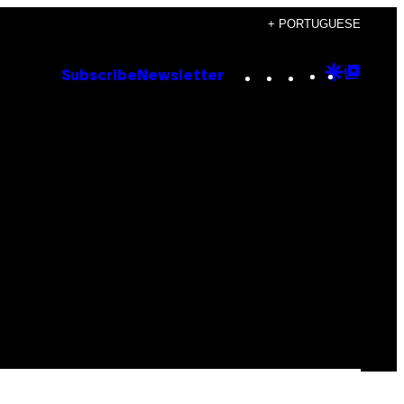
+ PORTUGUESE
Instagram
TikTok
YouTube
Google
Goog
Subscribe
Newsletter
Discove
Top
Posts