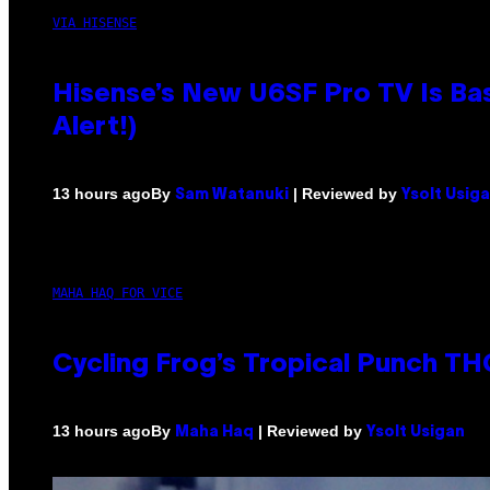
VIA HISENSE
Hisense’s New U6SF Pro TV Is Bas
Alert!)
By
| Reviewed by
13 hours ago
Sam Watanuki
Ysolt Usig
MAHA HAQ FOR VICE
Cycling Frog’s Tropical Punch THC
By
| Reviewed by
13 hours ago
Maha Haq
Ysolt Usigan