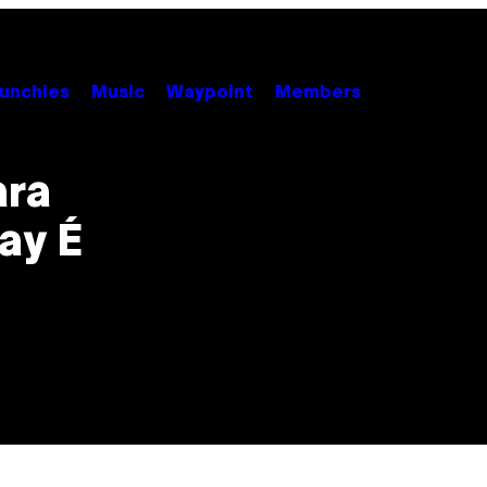
unchies
Music
Waypoint
Members
ara
ay É