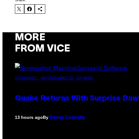
Share:
MORE
FROM VICE
SCREENSHOT: MACHINEGAMES/ID SOFTWARE
Quake Returns With Surprise Da
By
13 hours ago
Denny Connolly