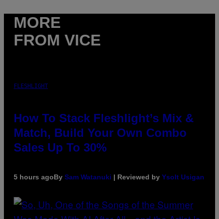
MORE
FROM VICE
FLESHLIGHT
How To Stack Fleshlight’s Mix &
Match, Build Your Own Combo
Sales Up To 30%
5 hours ago
By
Sam Watanuki
| Reviewed by
Ysolt Usigan