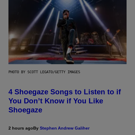
PHOTO BY SCOTT LEGATO/GETTY IMAGES
4 Shoegaze Songs to Listen to if
You Don’t Know if You Like
Shoegaze
2 hours ago
By
Stephen Andrew Galiher