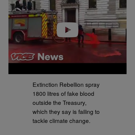
y
v
i
d
e
o
Extinction Rebellion spray
1800 litres of fake blood
outside the Treasury,
which they say is failing to
tackle climate change.