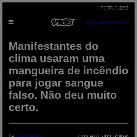
Skip
+ PORTUGUESE
to
Open
content
SUBSCRIBE
NEWSLETTER
Menu
Manifestantes do
clima usaram uma
mangueira de incêndio
para jogar sangue
falso. Não deu muito
certo.
By
David Gilbert
October 8, 2019, 6:00am