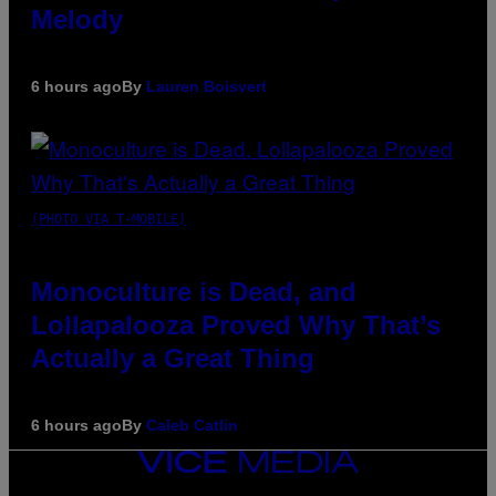
Melody
6 hours ago
By
Lauren Boisvert
(PHOTO VIA T-MOBILE)
Monoculture is Dead, and
Lollapalooza Proved Why That’s
Actually a Great Thing
6 hours ago
By
Caleb Catlin
VICE
MEDIA