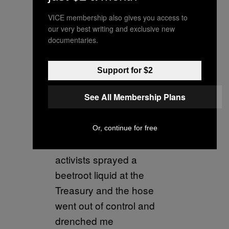
VICE membership also gives you access to
our very best writing and exclusive new
documentaries.
Support for $2
See All Membership Plans
Here's the moment
Or, continue for free
Extinction Rebellion
activists sprayed a
beetroot liquid at the
Treasury and the hose
went out of control and
drenched me