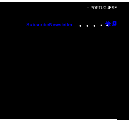
+ PORTUGUESE
Instagram
TikTok
YouTube
Google
Googl
Subscribe
Newsletter
Discover
Top
Posts